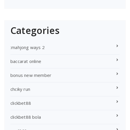
Categories
:mahjong ways 2
baccarat online
bonus new member
chciky run
clickbet88
clickbet88 bola