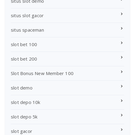
situs slot demo
situs slot gacor
situs spaceman
slot bet 100
slot bet 200
Slot Bonus New Member 100
slot demo
slot depo 10k
slot depo 5k
slot gacor