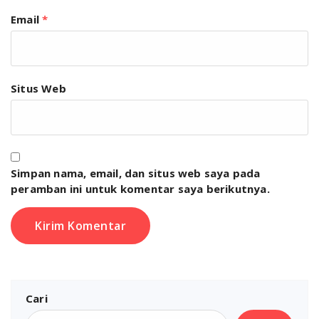
Email
*
Situs Web
Simpan nama, email, dan situs web saya pada
peramban ini untuk komentar saya berikutnya.
Cari