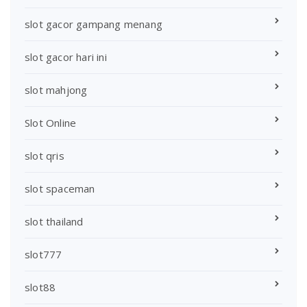
slot gacor gampang menang
slot gacor hari ini
slot mahjong
Slot Online
slot qris
slot spaceman
slot thailand
slot777
slot88