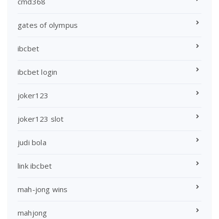
cmd368
gates of olympus
ibcbet
ibcbet login
joker123
joker123 slot
judi bola
link ibcbet
mah-jong wins
mahjong