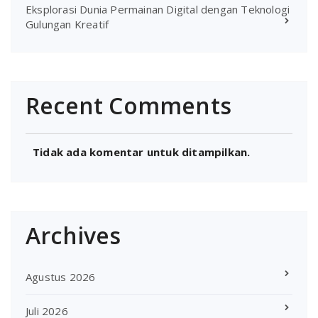
Eksplorasi Dunia Permainan Digital dengan Teknologi
Gulungan Kreatif
Recent Comments
Tidak ada komentar untuk ditampilkan.
Archives
Agustus 2026
Juli 2026