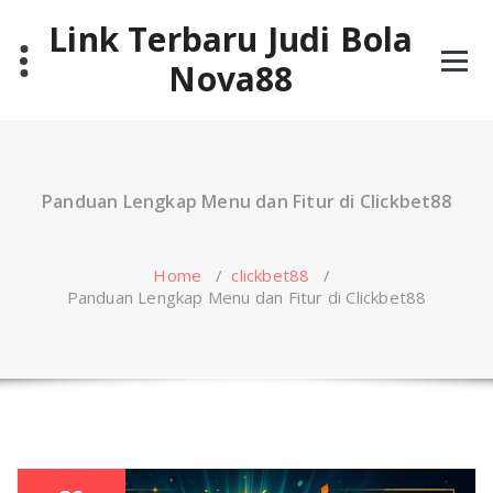
Skip
Link Terbaru Judi Bola
to
content
Nova88
Panduan Lengkap Menu dan Fitur di Clickbet88
Home
/
clickbet88
/
Panduan Lengkap Menu dan Fitur di Clickbet88