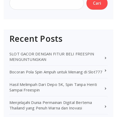
Cari
Recent Posts
SLOT GACOR DENGAN FITUR BELI FREESPIN
MENGUNTUNGKAN
Bocoran Pola Spin Ampuh untuk Menang di Slot777
Hasil Melimpah Dari Depo 5K, Spin Tanpa Henti
Sampai Freespin
Menjelajahi Dunia Permainan Digital Bertema
Thailand yang Penuh Warna dan Inovasi