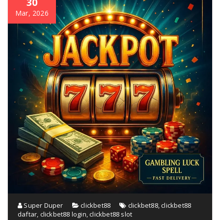
30
Mar, 2026
Super Duper
clickbet88
clickbet88
,
clickbet88
daftar
,
clickbet88 login
,
clickbet88 slot