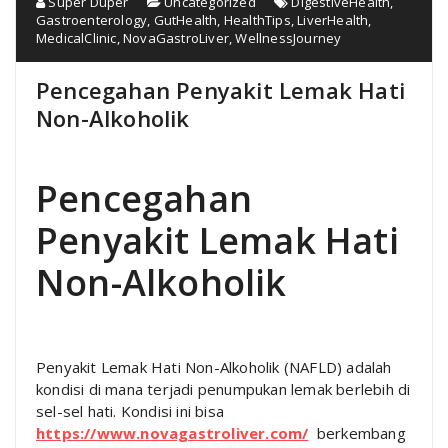
Super Duper
Uncategorized
DigestiveHealth
,
Gastroenterology
,
GutHealth
,
HealthTips
,
LiverHealth
,
MedicalClinic
,
NovaGastroLiver
,
WellnessJourney
Pencegahan Penyakit Lemak Hati
Non-Alkoholik
Pencegahan
Penyakit Lemak Hati
Non-Alkoholik
Penyakit Lemak Hati Non-Alkoholik (NAFLD) adalah
kondisi di mana terjadi penumpukan lemak berlebih di
sel-sel hati. Kondisi ini bisa
https://www.novagastroliver.com/
berkembang