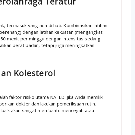
erolahraga Teratur
, termasuk yang ada di hati. Kombinasikan latihan
u berenang) dengan latihan kekuatan (mengangkat
150 menit per minggu dengan intensitas sedang.
alikan berat badan, tetapi juga meningkatkan
dan Kolesterol
alah faktor risiko utama NAFLD. Jika Anda memiliki
iberikan dokter dan lakukan pemeriksaan rutin.
n baik akan sangat membantu mencegah atau