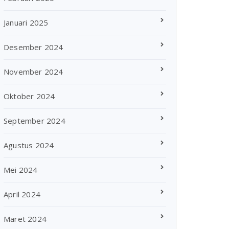
Januari 2025
Desember 2024
November 2024
Oktober 2024
September 2024
Agustus 2024
Mei 2024
April 2024
Maret 2024