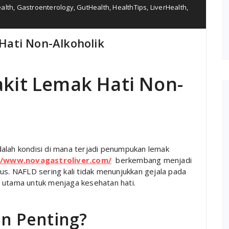
alth
,
Gastroenterology
,
GutHealth
,
HealthTips
,
LiverHealth
,
ati Non-Alkoholik
kit Lemak Hati Non-
alah kondisi di mana terjadi penumpukan lemak
//www.novagastroliver.com/
berkembang menjadi
us. NAFLD sering kali tidak menunjukkan gejala pada
 utama untuk menjaga kesehatan hati.
n Penting?