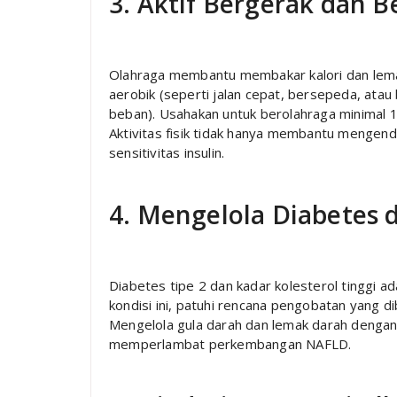
3. Aktif Bergerak dan B
Olahraga membantu membakar kalori dan lemak
aerobik (seperti jalan cepat, bersepeda, ata
beban). Usahakan untuk berolahraga minimal 
Aktivitas fisik tidak hanya membantu mengend
sensitivitas insulin.
4. Mengelola Diabetes 
Diabetes tipe 2 dan kadar kolesterol tinggi ad
kondisi ini, patuhi rencana pengobatan yang d
Mengelola gula darah dan lemak darah denga
memperlambat perkembangan NAFLD.