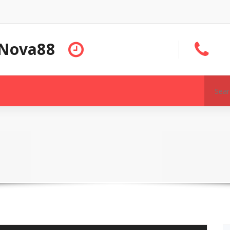
 Nova88
Search
for: