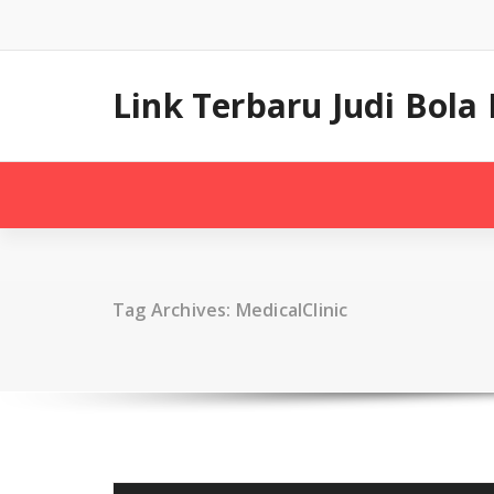
Skip
to
content
Link Terbaru Judi Bola
Tag Archives: MedicalClinic