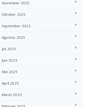
November 2025
Oktober 2025
September 2025
Agustus 2025
Juli 2025
Juni 2025
Mei 2025
April 2025
Maret 2025
Februari 2025