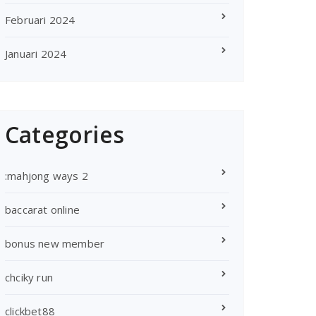
Februari 2024
Januari 2024
Categories
:mahjong ways 2
baccarat online
bonus new member
chciky run
clickbet88