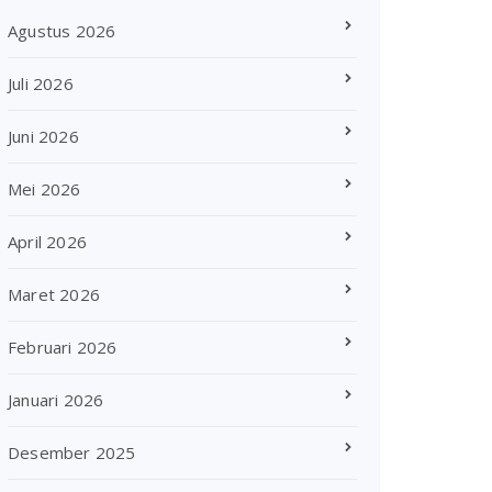
Agustus 2026
Juli 2026
Juni 2026
Mei 2026
April 2026
Maret 2026
Februari 2026
Januari 2026
Desember 2025