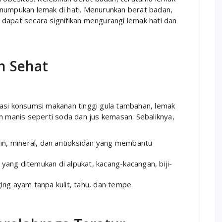
enumpukan lemak di hati. Menurunkan berat badan,
dapat secara signifikan mengurangi lemak hati dan
n Sehat
asi konsumsi makanan tinggi gula tambahan, lemak
n manis seperti soda dan jus kemasan. Sebaliknya,
in, mineral, dan antioksidan yang membantu
 yang ditemukan di alpukat, kacang-kacangan, biji-
ing ayam tanpa kulit, tahu, dan tempe.