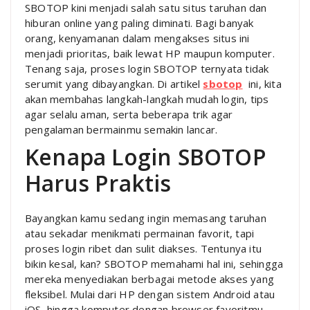
SBOTOP kini menjadi salah satu situs taruhan dan
hiburan online yang paling diminati. Bagi banyak
orang, kenyamanan dalam mengakses situs ini
menjadi prioritas, baik lewat HP maupun komputer.
Tenang saja, proses login SBOTOP ternyata tidak
serumit yang dibayangkan. Di artikel
sbotop
ini, kita
akan membahas langkah-langkah mudah login, tips
agar selalu aman, serta beberapa trik agar
pengalaman bermainmu semakin lancar.
Kenapa Login SBOTOP
Harus Praktis
Bayangkan kamu sedang ingin memasang taruhan
atau sekadar menikmati permainan favorit, tapi
proses login ribet dan sulit diakses. Tentunya itu
bikin kesal, kan? SBOTOP memahami hal ini, sehingga
mereka menyediakan berbagai metode akses yang
fleksibel. Mulai dari HP dengan sistem Android atau
iOS, hingga komputer dengan browser favoritmu,