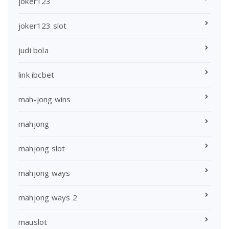
joker123
joker123 slot
judi bola
link ibcbet
mah-jong wins
mahjong
mahjong slot
mahjong ways
mahjong ways 2
mauslot