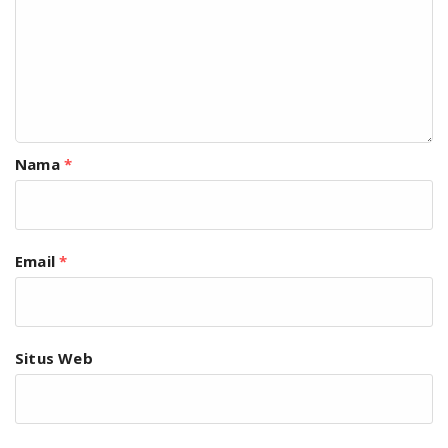
Nama
*
Email
*
Situs Web