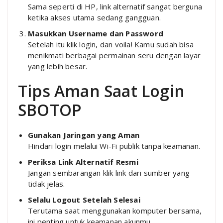
Sama seperti di HP, link alternatif sangat berguna
ketika akses utama sedang gangguan.
Masukkan Username dan Password
Setelah itu klik login, dan voila! Kamu sudah bisa
menikmati berbagai permainan seru dengan layar
yang lebih besar.
Tips Aman Saat Login
SBOTOP
Gunakan Jaringan yang Aman
Hindari login melalui Wi-Fi publik tanpa keamanan.
Periksa Link Alternatif Resmi
Jangan sembarangan klik link dari sumber yang
tidak jelas.
Selalu Logout Setelah Selesai
Terutama saat menggunakan komputer bersama,
ini penting untuk keamanan akunmu.