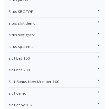
Situs SBOTOP
situs slot demo
situs slot gacor
situs spaceman
slot bet 100
slot bet 200
Slot Bonus New Member 100
slot demo
slot depo 10k