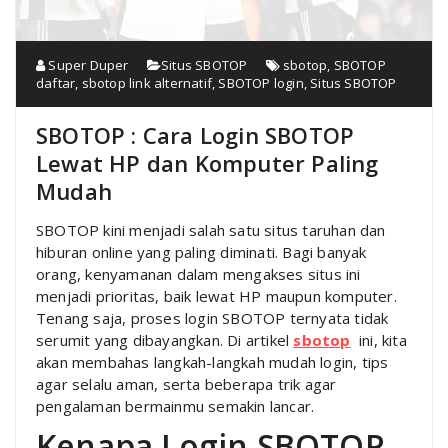
Super Duper
Situs SBOTOP
sbotop
,
SBOTOP
daftar
,
sbotop link alternatif
,
SBOTOP login
,
Situs SBOTOP
SBOTOP : Cara Login SBOTOP
Lewat HP dan Komputer Paling
Mudah
SBOTOP kini menjadi salah satu situs taruhan dan
hiburan online yang paling diminati. Bagi banyak
orang, kenyamanan dalam mengakses situs ini
menjadi prioritas, baik lewat HP maupun komputer.
Tenang saja, proses login SBOTOP ternyata tidak
serumit yang dibayangkan. Di artikel
sbotop
ini, kita
akan membahas langkah-langkah mudah login, tips
agar selalu aman, serta beberapa trik agar
pengalaman bermainmu semakin lancar.
Kenapa Login SBOTOP