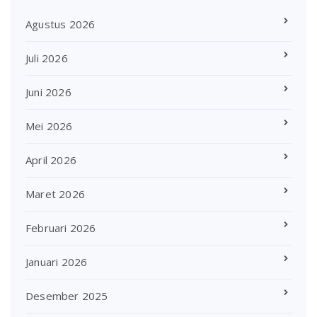
Agustus 2026
Juli 2026
Juni 2026
Mei 2026
April 2026
Maret 2026
Februari 2026
Januari 2026
Desember 2025