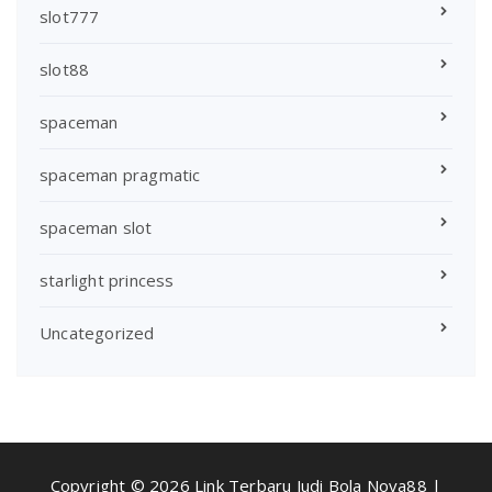
slot777
slot88
spaceman
spaceman pragmatic
spaceman slot
starlight princess
Uncategorized
Copyright © 2026 Link Terbaru Judi Bola Nova88 |