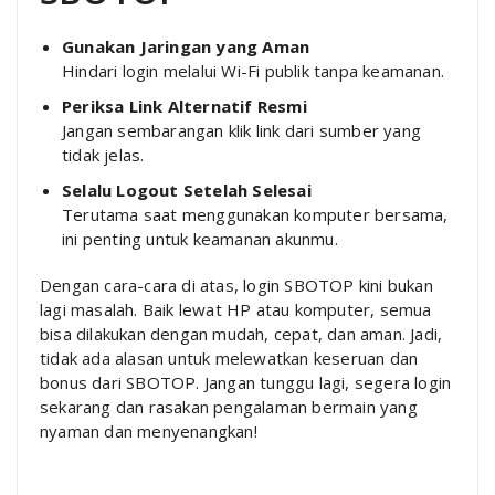
Gunakan Jaringan yang Aman
Hindari login melalui Wi-Fi publik tanpa keamanan.
Periksa Link Alternatif Resmi
Jangan sembarangan klik link dari sumber yang
tidak jelas.
Selalu Logout Setelah Selesai
Terutama saat menggunakan komputer bersama,
ini penting untuk keamanan akunmu.
Dengan cara-cara di atas, login SBOTOP kini bukan
lagi masalah. Baik lewat HP atau komputer, semua
bisa dilakukan dengan mudah, cepat, dan aman. Jadi,
tidak ada alasan untuk melewatkan keseruan dan
bonus dari SBOTOP. Jangan tunggu lagi, segera login
sekarang dan rasakan pengalaman bermain yang
nyaman dan menyenangkan!