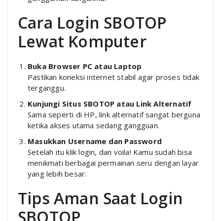
Cara Login SBOTOP
Lewat Komputer
Buka Browser PC atau Laptop
Pastikan koneksi internet stabil agar proses tidak
terganggu.
Kunjungi Situs SBOTOP atau Link Alternatif
Sama seperti di HP, link alternatif sangat berguna
ketika akses utama sedang gangguan.
Masukkan Username dan Password
Setelah itu klik login, dan voila! Kamu sudah bisa
menikmati berbagai permainan seru dengan layar
yang lebih besar.
Tips Aman Saat Login
SBOTOP