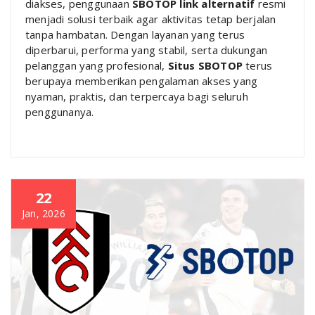
diakses, penggunaan
SBOTOP link alternatif
resmi
menjadi solusi terbaik agar aktivitas tetap berjalan
tanpa hambatan. Dengan layanan yang terus
diperbarui, performa yang stabil, serta dukungan
pelanggan yang profesional,
Situs SBOTOP
terus
berupaya memberikan pengalaman akses yang
nyaman, praktis, dan terpercaya bagi seluruh
penggunanya.
22
Jan, 2026