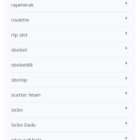
rajamerak
roulette
rtp slot
sbobet
sbobet88
sbotop
scatter hitam
sicbo
Sicbo Dadu
situs judi bola