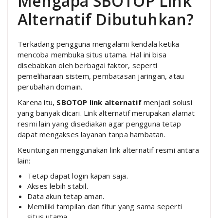
Mengapa SBOTOP Link
Alternatif Dibutuhkan?
Terkadang pengguna mengalami kendala ketika
mencoba membuka situs utama. Hal ini bisa
disebabkan oleh berbagai faktor, seperti
pemeliharaan sistem, pembatasan jaringan, atau
perubahan domain.
Karena itu,
SBOTOP link alternatif
menjadi solusi
yang banyak dicari. Link alternatif merupakan alamat
resmi lain yang disediakan agar pengguna tetap
dapat mengakses layanan tanpa hambatan.
Keuntungan menggunakan link alternatif resmi antara
lain:
Tetap dapat login kapan saja.
Akses lebih stabil.
Data akun tetap aman.
Memiliki tampilan dan fitur yang sama seperti
situs utama.