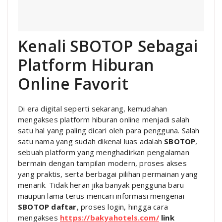
Kenali SBOTOP Sebagai
Platform Hiburan
Online Favorit
Di era digital seperti sekarang, kemudahan
mengakses platform hiburan online menjadi salah
satu hal yang paling dicari oleh para pengguna. Salah
satu nama yang sudah dikenal luas adalah
SBOTOP
,
sebuah platform yang menghadirkan pengalaman
bermain dengan tampilan modern, proses akses
yang praktis, serta berbagai pilihan permainan yang
menarik. Tidak heran jika banyak pengguna baru
maupun lama terus mencari informasi mengenai
SBOTOP daftar
, proses login, hingga cara
mengakses
https://bakyahotels.com/
link