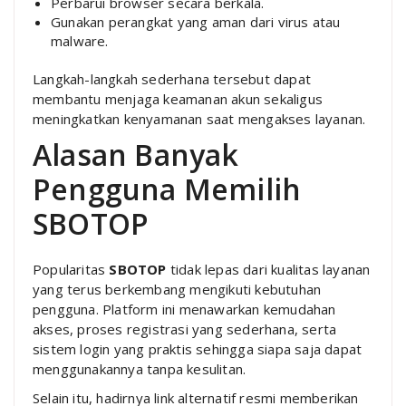
Perbarui browser secara berkala.
Gunakan perangkat yang aman dari virus atau
malware.
Langkah-langkah sederhana tersebut dapat
membantu menjaga keamanan akun sekaligus
meningkatkan kenyamanan saat mengakses layanan.
Alasan Banyak
Pengguna Memilih
SBOTOP
Popularitas
SBOTOP
tidak lepas dari kualitas layanan
yang terus berkembang mengikuti kebutuhan
pengguna. Platform ini menawarkan kemudahan
akses, proses registrasi yang sederhana, serta
sistem login yang praktis sehingga siapa saja dapat
menggunakannya tanpa kesulitan.
Selain itu, hadirnya link alternatif resmi memberikan