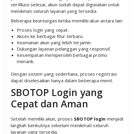
verifikasi selesai, akun sudah dapat digunakan untuk
menikmati seluruh layanan yang tersedia.
Beberapa keuntungan ketika memiliki akun antara lain:
Proses login yang cepat.
Akses ke berbagai fitur terbaru.
Keamanan akun yang lebih terjamin.
Dukungan layanan pelanggan yang responsif.
Kesempatan memperoleh berbagai promo
menarik.
Dengan sistem yang sederhana, proses registrasi
dapat diselesaikan hanya dalam beberapa menit.
SBOTOP Login yang
Cepat dan Aman
Setelah memiliki akun, proses
SBOTOP login
menjadi
langkah berikutnya sebelum menikmati seluruh
layanan yang tersedia.