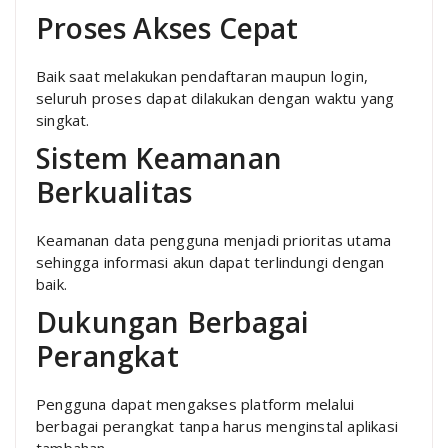
Proses Akses Cepat
Baik saat melakukan pendaftaran maupun login,
seluruh proses dapat dilakukan dengan waktu yang
singkat.
Sistem Keamanan
Berkualitas
Keamanan data pengguna menjadi prioritas utama
sehingga informasi akun dapat terlindungi dengan
baik.
Dukungan Berbagai
Perangkat
Pengguna dapat mengakses platform melalui
berbagai perangkat tanpa harus menginstal aplikasi
tambahan.