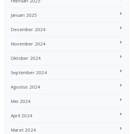
Februari 2025
Januari 2025
Desember 2024
November 2024
Oktober 2024
September 2024
Agustus 2024
Mei 2024
April 2024
Maret 2024