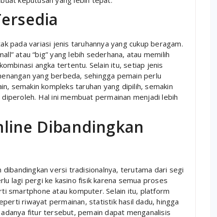
uat keputusan yang lebih tepat.
Tersedia
etak pada variasi jenis taruhannya yang cukup beragam.
all” atau “big” yang lebih sederhana, atau memilih
kombinasi angka tertentu. Selain itu, setiap jenis
kemenangan yang berbeda, sehingga pemain perlu
in, semakin kompleks taruhan yang dipilih, semakin
a diperoleh. Hal ini membuat permainan menjadi lebih
nline Dibandingkan
dibandingkan versi tradisionalnya, terutama dari segi
lu lagi pergi ke kasino fisik karena semua proses
rti smartphone atau komputer. Selain itu, platform
perti riwayat permainan, statistik hasil dadu, hingga
n adanya fitur tersebut, pemain dapat menganalisis