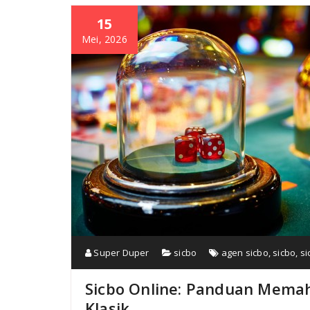
15
Mei, 2026
Super Duper
sicbo
agen sicbo
,
sicbo
,
si
Sicbo Online: Panduan Memah
Klasik