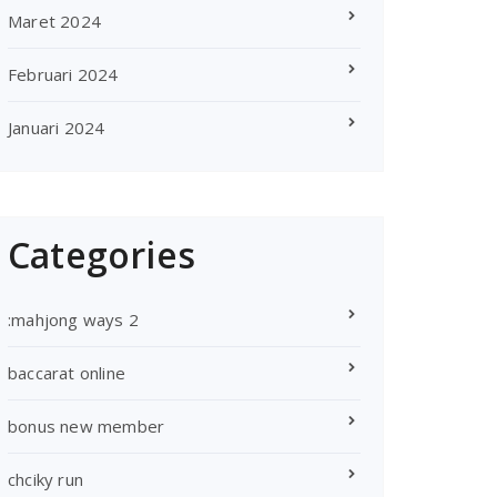
Maret 2024
Februari 2024
Januari 2024
Categories
:mahjong ways 2
baccarat online
bonus new member
chciky run