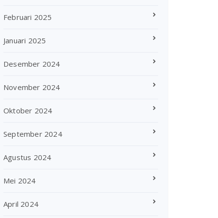
Februari 2025
Januari 2025
Desember 2024
November 2024
Oktober 2024
September 2024
Agustus 2024
Mei 2024
April 2024