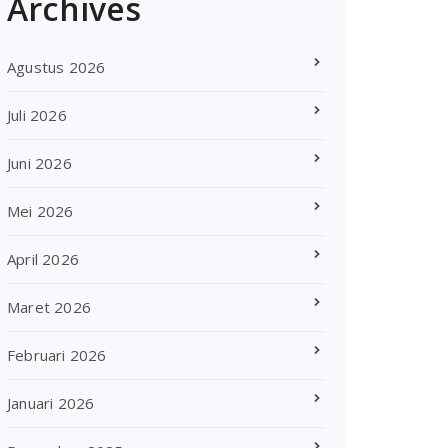
Archives
Agustus 2026
Juli 2026
Juni 2026
Mei 2026
April 2026
Maret 2026
Februari 2026
Januari 2026