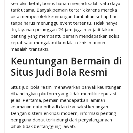
semakin ketat, bonus harian menjadi salah satu daya
tarik utama. Banyak pemain tertarik karena mereka
bisa memperoleh keuntungan tambahan setiap hari
tanpa harus menunggu event tertentu. Tidak hanya
itu, layanan pelanggan 24 jam juga menjadi faktor
penting yang membantu pemain mendapatkan solusi
cepat saat mengalami kendala teknis maupun
masalah transaksi.
Keuntungan Bermain di
Situs Judi Bola Resmi
Situs judi bola resmi menawarkan banyak keuntungan
dibandingkan platform yang tidak memiliki reputasi
jelas. Pertama, pemain mendapatkan jaminan
keamanan data pribadi dan transaksi keuangan.
Dengan sistem enkripsi modern, informasi penting
pengguna dapat terlindungi dari penyalahgunaan
pihak tidak bertanggung jawab.