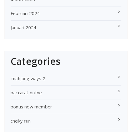
Februari 2024
Januari 2024
Categories
:mahjong ways 2
baccarat online
bonus new member
chciky run