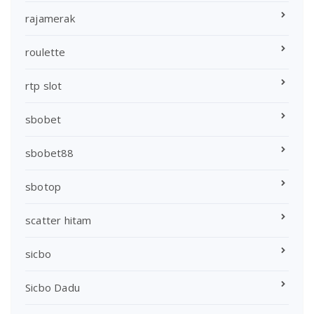
rajamerak
roulette
rtp slot
sbobet
sbobet88
sbotop
scatter hitam
sicbo
Sicbo Dadu