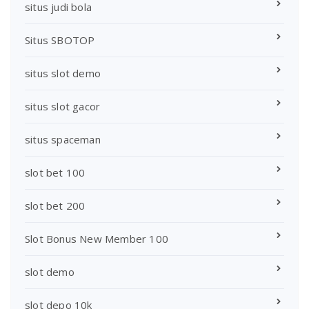
situs judi bola
Situs SBOTOP
situs slot demo
situs slot gacor
situs spaceman
slot bet 100
slot bet 200
Slot Bonus New Member 100
slot demo
slot depo 10k