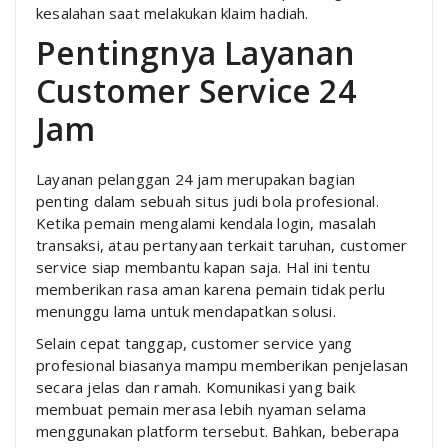
kesalahan saat melakukan klaim hadiah.
Pentingnya Layanan
Customer Service 24
Jam
Layanan pelanggan 24 jam merupakan bagian
penting dalam sebuah situs judi bola profesional.
Ketika pemain mengalami kendala login, masalah
transaksi, atau pertanyaan terkait taruhan, customer
service siap membantu kapan saja. Hal ini tentu
memberikan rasa aman karena pemain tidak perlu
menunggu lama untuk mendapatkan solusi.
Selain cepat tanggap, customer service yang
profesional biasanya mampu memberikan penjelasan
secara jelas dan ramah. Komunikasi yang baik
membuat pemain merasa lebih nyaman selama
menggunakan platform tersebut. Bahkan, beberapa