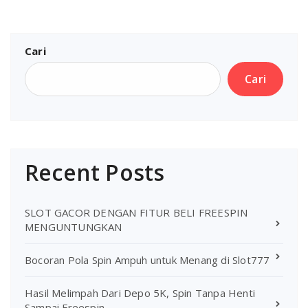
Cari
Cari
Recent Posts
SLOT GACOR DENGAN FITUR BELI FREESPIN
MENGUNTUNGKAN
Bocoran Pola Spin Ampuh untuk Menang di Slot777
Hasil Melimpah Dari Depo 5K, Spin Tanpa Henti
Sampai Freespin