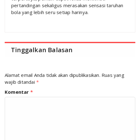
pertandingan sekaligus merasakan sensasi taruhan
bola yang lebih seru setiap harinya.
Tinggalkan Balasan
Alamat email Anda tidak akan dipublikasikan.
Ruas yang
wajib ditandai
*
Komentar
*