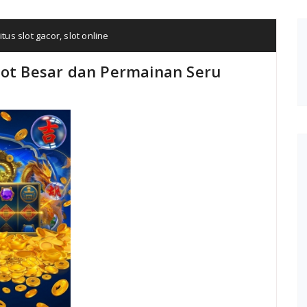
itus slot gacor
,
slot online
pot Besar dan Permainan Seru