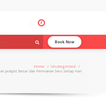
Book Now
Home
/
Uncategorized
/
gan Jackpot Besar dan Permainan Seru Setiap Hari