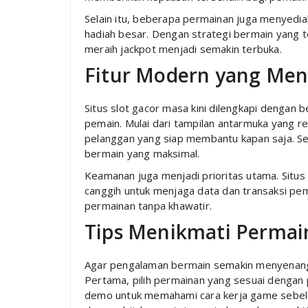
Selain itu, beberapa permainan juga menyedia
hadiah besar. Dengan strategi bermain yang t
meraih jackpot menjadi semakin terbuka.
Fitur Modern yang M
Situs slot gacor masa kini dilengkapi denga
pemain. Mulai dari tampilan antarmuka yang re
pelanggan yang siap membantu kapan saja. S
bermain yang maksimal.
Keamanan juga menjadi prioritas utama. Situ
canggih untuk menjaga data dan transaksi pe
permainan tanpa khawatir.
Tips Menikmati Permai
Agar pengalaman bermain semakin menyenangk
Pertama, pilih permainan yang sesuai dengan 
demo untuk memahami cara kerja game sebelu