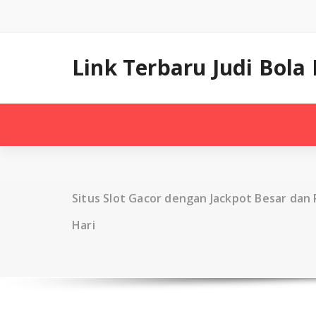
Skip
to
content
Link Terbaru Judi Bola
Situs Slot Gacor dengan Jackpot Besar dan
Hari