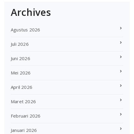
Archives
Agustus 2026
Juli 2026
Juni 2026
Mei 2026
April 2026
Maret 2026
Februari 2026
Januari 2026