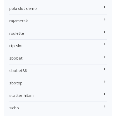
pola slot demo
rajamerak
roulette
rtp slot
sbobet
sbobet88
sbotop
scatter hitam
sicbo