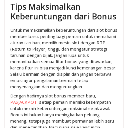
Tips Maksimalkan
Keberuntungan dari Bonus
Untuk memaksimalkan keberuntungan dari slot bonus
member baru, penting bagi pemain untuk memahami
aturan taruhan, memilih mesin slot dengan RTP
(Return to Player) tinggi, dan mengatur strategi
taruhan dengan bijak. Jangan lupa untuk
memanfaatkan semua fitur bonus yang ditawarkan,
karena fitur ini bisa menjadi kunci kemenangan besar.
Selalu bermain dengan disiplin dan jangan terbawa
emosi agar pengalaman bermain tetap
menyenangkan dan menguntungkan.
Dengan hadirnya slot bonus member baru,
PASJACKPOT
setiap pemain memiliki kesempatan
untuk meraih keberuntungan maksimal sejak awal.
Bonus ini bukan hanya meningkatkan peluang
menang, tetapi juga membuat permainan lebih seru
dan menegangkan. Bagi siapa saja yang ingin