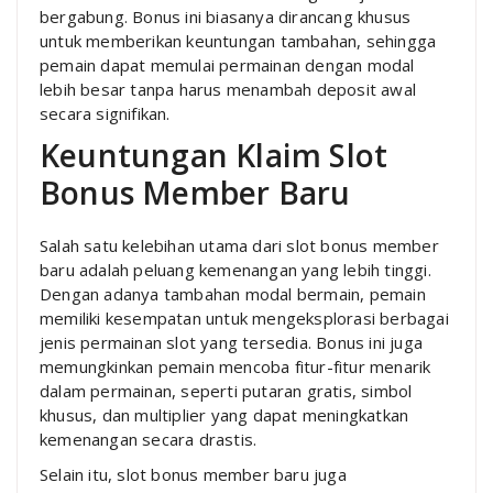
bergabung. Bonus ini biasanya dirancang khusus
untuk memberikan keuntungan tambahan, sehingga
pemain dapat memulai permainan dengan modal
lebih besar tanpa harus menambah deposit awal
secara signifikan.
Keuntungan Klaim Slot
Bonus Member Baru
Salah satu kelebihan utama dari slot bonus member
baru adalah peluang kemenangan yang lebih tinggi.
Dengan adanya tambahan modal bermain, pemain
memiliki kesempatan untuk mengeksplorasi berbagai
jenis permainan slot yang tersedia. Bonus ini juga
memungkinkan pemain mencoba fitur-fitur menarik
dalam permainan, seperti putaran gratis, simbol
khusus, dan multiplier yang dapat meningkatkan
kemenangan secara drastis.
Selain itu, slot bonus member baru juga