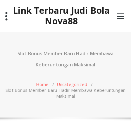
Skip
Link Terbaru Judi Bola
to
content
Nova88
Slot Bonus Member Baru Hadir Membawa
Keberuntungan Maksimal
Home
/
Uncategorized
/
Slot Bonus Member Baru Hadir Membawa Keberuntungan
Maksimal