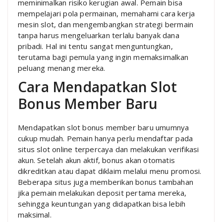
meminimalkan risiko kerugian awal. Pemain bisa
mempelajari pola permainan, memahami cara kerja
mesin slot, dan mengembangkan strategi bermain
tanpa harus mengeluarkan terlalu banyak dana
pribadi. Hal ini tentu sangat menguntungkan,
terutama bagi pemula yang ingin memaksimalkan
peluang menang mereka.
Cara Mendapatkan Slot
Bonus Member Baru
Mendapatkan slot bonus member baru umumnya
cukup mudah. Pemain hanya perlu mendaftar pada
situs slot online terpercaya dan melakukan verifikasi
akun. Setelah akun aktif, bonus akan otomatis
dikreditkan atau dapat diklaim melalui menu promosi.
Beberapa situs juga memberikan bonus tambahan
jika pemain melakukan deposit pertama mereka,
sehingga keuntungan yang didapatkan bisa lebih
maksimal.