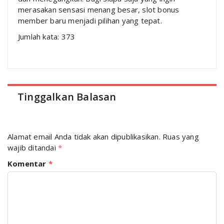
merasakan sensasi menang besar, slot bonus
member baru menjadi pilihan yang tepat.
Jumlah kata: 373
Tinggalkan Balasan
Alamat email Anda tidak akan dipublikasikan.
Ruas yang
wajib ditandai
*
Komentar
*