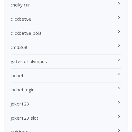
chciky run
clickbet88
clickbet88 bola
cmd368
gates of olympus
ibcbet
ibcbet login
joker123
joker123 slot