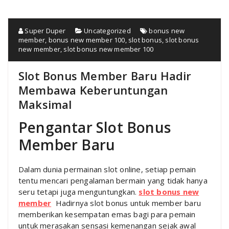
Super Duper
Uncategorized
bonus new
member
,
bonus new member 100
,
slot bonus
,
slot bonus
new member
,
slot bonus new member 100
Slot Bonus Member Baru Hadir
Membawa Keberuntungan
Maksimal
Pengantar Slot Bonus
Member Baru
Dalam dunia permainan slot online, setiap pemain
tentu mencari pengalaman bermain yang tidak hanya
seru tetapi juga menguntungkan.
slot bonus new
member
Hadirnya slot bonus untuk member baru
memberikan kesempatan emas bagi para pemain
untuk merasakan sensasi kemenangan sejak awal