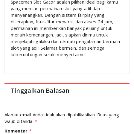
Spaceman Slot Gacor adalah pilihan ideal bagi kamu
yang mencari permainan slot yang adil dan
menyenangkan. Dengan sistem fairplay yang
diterapkan, fitur-fitur menarik, dan akses 24 jam,
permainan ini memberikan banyak peluang untuk
meraih kemenangan. Jadi, siapkan dirimu untuk
menjelajahi galaksi dan nikmati pengalaman bermain
slot yang adil! Selamat bermain, dan semoga
keberuntungan selalu menyertaimu!
Tinggalkan Balasan
Alamat email Anda tidak akan dipublikasikan.
Ruas yang
wajib ditandai
*
Komentar
*