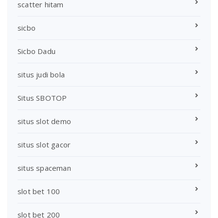
scatter hitam
sicbo
Sicbo Dadu
situs judi bola
Situs SBOTOP
situs slot demo
situs slot gacor
situs spaceman
slot bet 100
slot bet 200