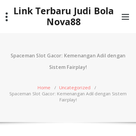
Skip
Link Terbaru Judi Bola
to
content
Nova88
Spaceman Slot Gacor: Kemenangan Adil dengan
Sistem Fairplay!
Home
/
Uncategorized
/
Spaceman Slot Gacor: Kemenangan Adil dengan Sistem
Fairplay!