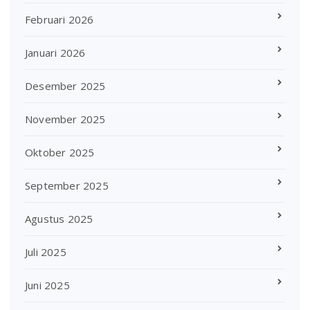
Februari 2026
Januari 2026
Desember 2025
November 2025
Oktober 2025
September 2025
Agustus 2025
Juli 2025
Juni 2025