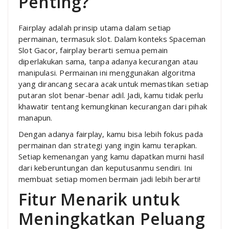
Penting?
Fairplay adalah prinsip utama dalam setiap
permainan, termasuk slot. Dalam konteks Spaceman
Slot Gacor, fairplay berarti semua pemain
diperlakukan sama, tanpa adanya kecurangan atau
manipulasi. Permainan ini menggunakan algoritma
yang dirancang secara acak untuk memastikan setiap
putaran slot benar-benar adil. Jadi, kamu tidak perlu
khawatir tentang kemungkinan kecurangan dari pihak
manapun.
Dengan adanya fairplay, kamu bisa lebih fokus pada
permainan dan strategi yang ingin kamu terapkan.
Setiap kemenangan yang kamu dapatkan murni hasil
dari keberuntungan dan keputusanmu sendiri. Ini
membuat setiap momen bermain jadi lebih berarti!
Fitur Menarik untuk
Meningkatkan Peluang