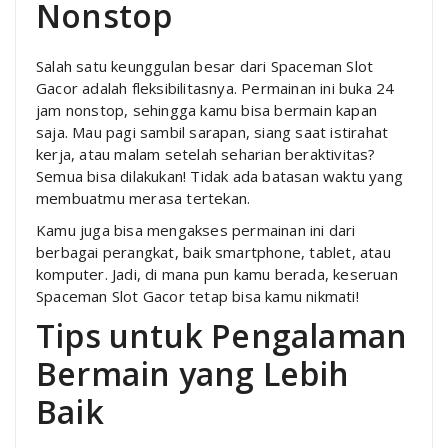
Nonstop
Salah satu keunggulan besar dari Spaceman Slot
Gacor adalah fleksibilitasnya. Permainan ini buka 24
jam nonstop, sehingga kamu bisa bermain kapan
saja. Mau pagi sambil sarapan, siang saat istirahat
kerja, atau malam setelah seharian beraktivitas?
Semua bisa dilakukan! Tidak ada batasan waktu yang
membuatmu merasa tertekan.
Kamu juga bisa mengakses permainan ini dari
berbagai perangkat, baik smartphone, tablet, atau
komputer. Jadi, di mana pun kamu berada, keseruan
Spaceman Slot Gacor tetap bisa kamu nikmati!
Tips untuk Pengalaman
Bermain yang Lebih
Baik