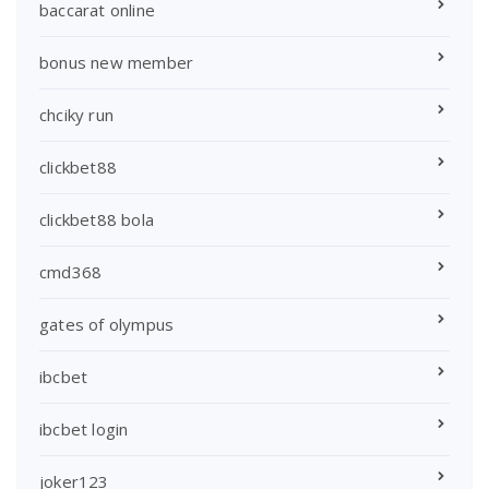
baccarat online
bonus new member
chciky run
clickbet88
clickbet88 bola
cmd368
gates of olympus
ibcbet
ibcbet login
joker123