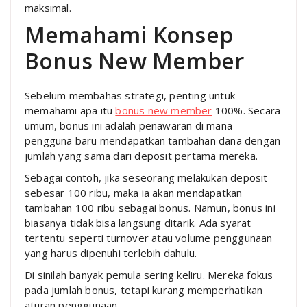
maksimal.
Memahami Konsep
Bonus New Member
Sebelum membahas strategi, penting untuk
memahami apa itu
bonus new member
100%. Secara
umum, bonus ini adalah penawaran di mana
pengguna baru mendapatkan tambahan dana dengan
jumlah yang sama dari deposit pertama mereka.
Sebagai contoh, jika seseorang melakukan deposit
sebesar 100 ribu, maka ia akan mendapatkan
tambahan 100 ribu sebagai bonus. Namun, bonus ini
biasanya tidak bisa langsung ditarik. Ada syarat
tertentu seperti turnover atau volume penggunaan
yang harus dipenuhi terlebih dahulu.
Di sinilah banyak pemula sering keliru. Mereka fokus
pada jumlah bonus, tetapi kurang memperhatikan
aturan penggunaan.