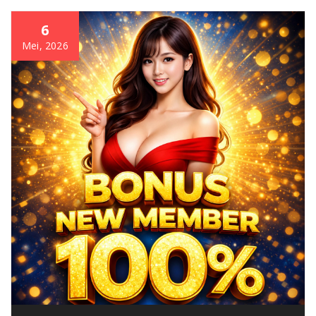
6
Mei, 2026