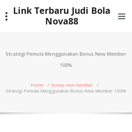
Skip
Link Terbaru Judi Bola
to
content
Nova88
Strategi Pemula Menggunakan Bonus New Member
100%
Home
/
bonus new member
/
Strategi Pemula Menggunakan Bonus New Member 100%