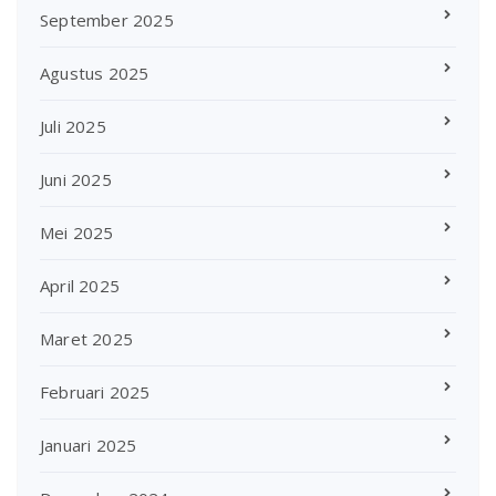
September 2025
Agustus 2025
Juli 2025
Juni 2025
Mei 2025
April 2025
Maret 2025
Februari 2025
Januari 2025