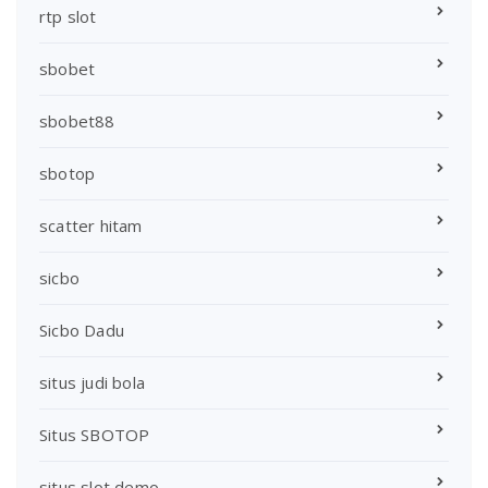
rtp slot
sbobet
sbobet88
sbotop
scatter hitam
sicbo
Sicbo Dadu
situs judi bola
Situs SBOTOP
situs slot demo