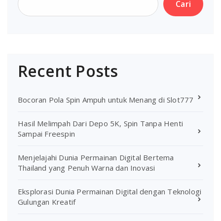
Cari
Recent Posts
Bocoran Pola Spin Ampuh untuk Menang di Slot777
Hasil Melimpah Dari Depo 5K, Spin Tanpa Henti
Sampai Freespin
Menjelajahi Dunia Permainan Digital Bertema
Thailand yang Penuh Warna dan Inovasi
Eksplorasi Dunia Permainan Digital dengan Teknologi
Gulungan Kreatif