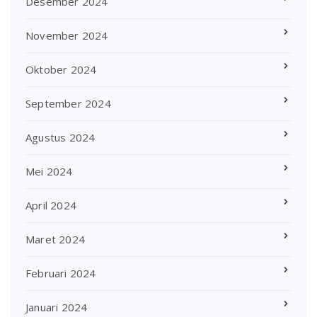
Desember 2024
November 2024
Oktober 2024
September 2024
Agustus 2024
Mei 2024
April 2024
Maret 2024
Februari 2024
Januari 2024