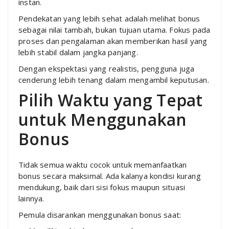
instan.
Pendekatan yang lebih sehat adalah melihat bonus
sebagai nilai tambah, bukan tujuan utama. Fokus pada
proses dan pengalaman akan memberikan hasil yang
lebih stabil dalam jangka panjang.
Dengan ekspektasi yang realistis, pengguna juga
cenderung lebih tenang dalam mengambil keputusan.
Pilih Waktu yang Tepat
untuk Menggunakan
Bonus
Tidak semua waktu cocok untuk memanfaatkan
bonus secara maksimal. Ada kalanya kondisi kurang
mendukung, baik dari sisi fokus maupun situasi
lainnya.
Pemula disarankan menggunakan bonus saat: