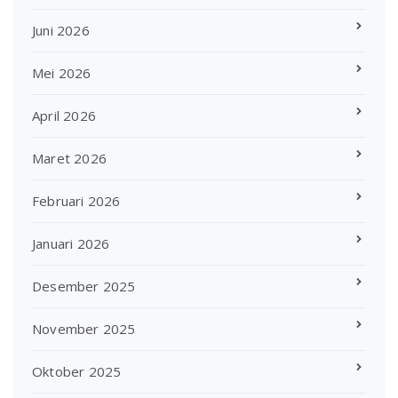
Juni 2026
Mei 2026
April 2026
Maret 2026
Februari 2026
Januari 2026
Desember 2025
November 2025
Oktober 2025