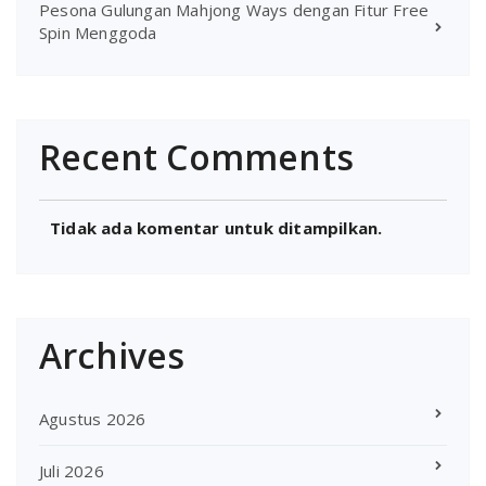
Pesona Gulungan Mahjong Ways dengan Fitur Free
Spin Menggoda
Recent Comments
Tidak ada komentar untuk ditampilkan.
Archives
Agustus 2026
Juli 2026