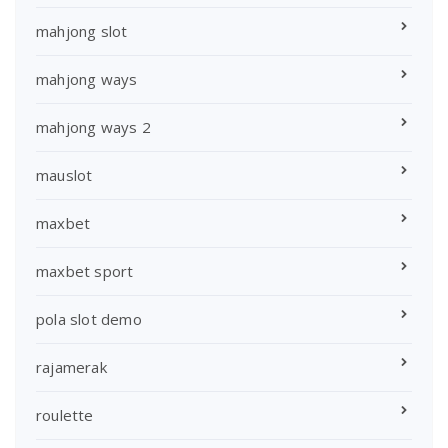
mahjong slot
mahjong ways
mahjong ways 2
mauslot
maxbet
maxbet sport
pola slot demo
rajamerak
roulette