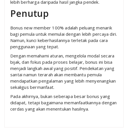
lebih berharga daripada hasil jangka pendek.
Penutup
Bonus new member 100% adalah peluang menarik
bagi pemula untuk memulai dengan lebih percaya diri.
Namun, kunci keberhasilannya terletak pada cara
penggunaan yang tepat.
Dengan memahami aturan, mengelola modal secara
bijak, dan fokus pada proses belajar, bonus ini bisa
menjadi langkah awal yang positif. Pendekatan yang
santai namun terarah akan membantu pemula
mendapatkan pengalaman yang lebih menyenangkan
sekaligus bermanfaat.
Pada akhirnya, bukan seberapa besar bonus yang
didapat, tetapi bagaimana memanfaatkannya dengan
cerdas yang akan menentukan hasilnya.