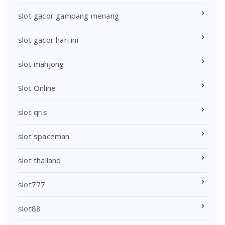
slot gacor gampang menang
slot gacor hari ini
slot mahjong
Slot Online
slot qris
slot spaceman
slot thailand
slot777
slot88