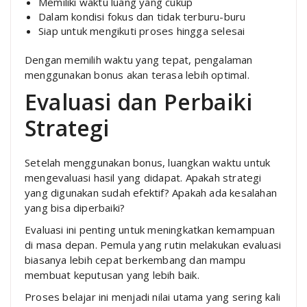
Memiliki waktu luang yang cukup
Dalam kondisi fokus dan tidak terburu-buru
Siap untuk mengikuti proses hingga selesai
Dengan memilih waktu yang tepat, pengalaman
menggunakan bonus akan terasa lebih optimal.
Evaluasi dan Perbaiki
Strategi
Setelah menggunakan bonus, luangkan waktu untuk
mengevaluasi hasil yang didapat. Apakah strategi
yang digunakan sudah efektif? Apakah ada kesalahan
yang bisa diperbaiki?
Evaluasi ini penting untuk meningkatkan kemampuan
di masa depan. Pemula yang rutin melakukan evaluasi
biasanya lebih cepat berkembang dan mampu
membuat keputusan yang lebih baik.
Proses belajar ini menjadi nilai utama yang sering kali