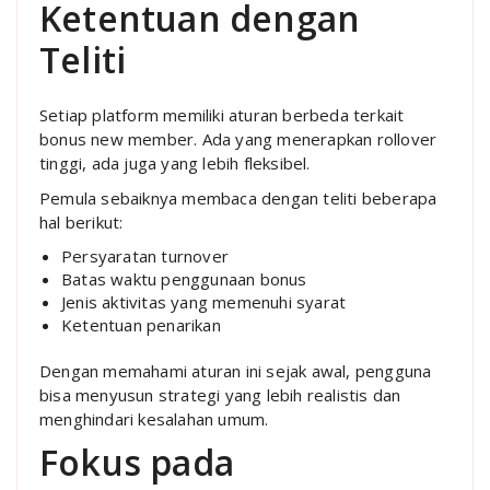
Ketentuan dengan
Teliti
Setiap platform memiliki aturan berbeda terkait
bonus new member. Ada yang menerapkan rollover
tinggi, ada juga yang lebih fleksibel.
Pemula sebaiknya membaca dengan teliti beberapa
hal berikut:
Persyaratan turnover
Batas waktu penggunaan bonus
Jenis aktivitas yang memenuhi syarat
Ketentuan penarikan
Dengan memahami aturan ini sejak awal, pengguna
bisa menyusun strategi yang lebih realistis dan
menghindari kesalahan umum.
Fokus pada