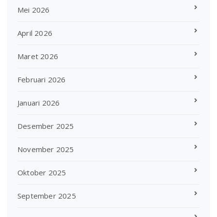
Mei 2026
April 2026
Maret 2026
Februari 2026
Januari 2026
Desember 2025
November 2025
Oktober 2025
September 2025