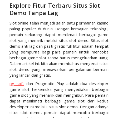
Explore Fitur Terbaru Situs Slot
Demo Tanpa Lag
Slot online telah menjadi salah satu permainan kasino
paling populer di dunia. Dengan kemajuan teknologi,
pemain sekarang dapat menikmati berbagai game
slot yang menarik melalui situs slot demo. Situs slot
demo anti lag dan pasti gratis full fitur adalah tempat
yang sempurna bagi para pemain untuk mencoba
berbagai game slot tanpa harus mengeluarkan uang.
Dalam artikel ini, kita akan membahas mengenai situs
slot demo yang menawarkan pengalaman bermain
yang lancar dan gratis.
pg soft
dan Pragmatic Play adalah dua developer
game slot terkemuka yang menyediakan berbagai
game slot yang menarik dan menghibur. Para pemain
dapat menikmati berbagai game slot dari kedua
developer ini melalui situs slot demo. Dengan adanya
situs slot demo, pemain dapat mencoba berbagai