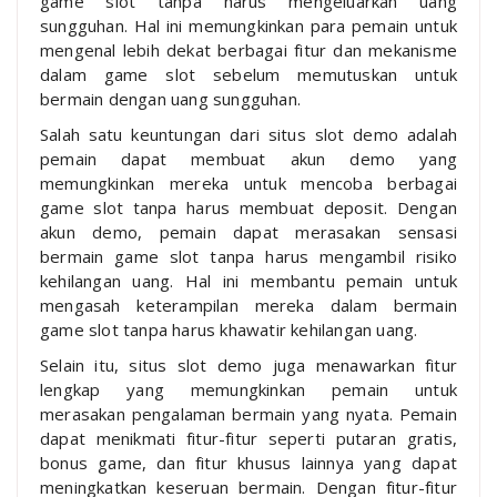
game slot tanpa harus mengeluarkan uang
sungguhan. Hal ini memungkinkan para pemain untuk
mengenal lebih dekat berbagai fitur dan mekanisme
dalam game slot sebelum memutuskan untuk
bermain dengan uang sungguhan.
Salah satu keuntungan dari situs slot demo adalah
pemain dapat membuat akun demo yang
memungkinkan mereka untuk mencoba berbagai
game slot tanpa harus membuat deposit. Dengan
akun demo, pemain dapat merasakan sensasi
bermain game slot tanpa harus mengambil risiko
kehilangan uang. Hal ini membantu pemain untuk
mengasah keterampilan mereka dalam bermain
game slot tanpa harus khawatir kehilangan uang.
Selain itu, situs slot demo juga menawarkan fitur
lengkap yang memungkinkan pemain untuk
merasakan pengalaman bermain yang nyata. Pemain
dapat menikmati fitur-fitur seperti putaran gratis,
bonus game, dan fitur khusus lainnya yang dapat
meningkatkan keseruan bermain. Dengan fitur-fitur