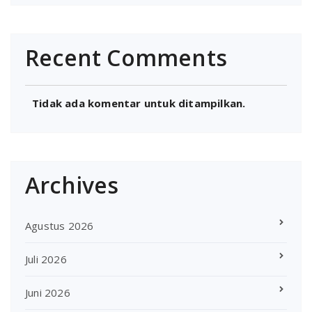
Recent Comments
Tidak ada komentar untuk ditampilkan.
Archives
Agustus 2026
Juli 2026
Juni 2026