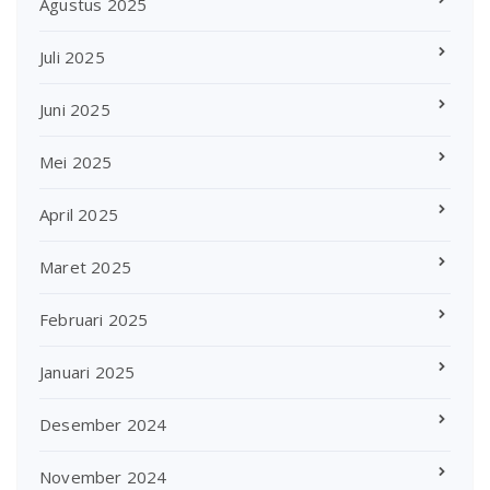
Agustus 2025
Juli 2025
Juni 2025
Mei 2025
April 2025
Maret 2025
Februari 2025
Januari 2025
Desember 2024
November 2024