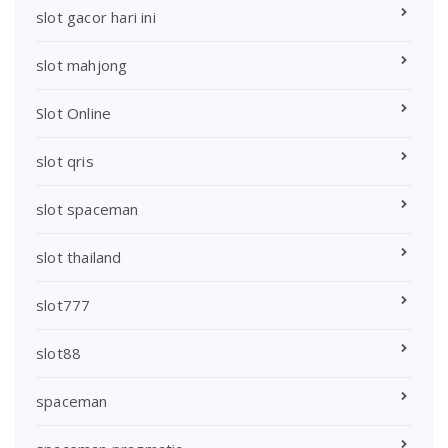
slot gacor hari ini
slot mahjong
Slot Online
slot qris
slot spaceman
slot thailand
slot777
slot88
spaceman