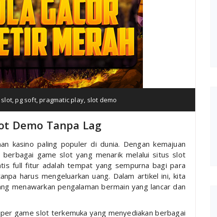
slot
,
pg soft
,
pragmatic play
,
slot demo
Slot Demo Tanpa Lag
nan kasino paling populer di dunia. Dengan kemajuan
 berbagai game slot yang menarik melalui situs slot
tis full fitur adalah tempat yang sempurna bagi para
pa harus mengeluarkan uang. Dalam artikel ini, kita
ang menawarkan pengalaman bermain yang lancar dan
oper game slot terkemuka yang menyediakan berbagai