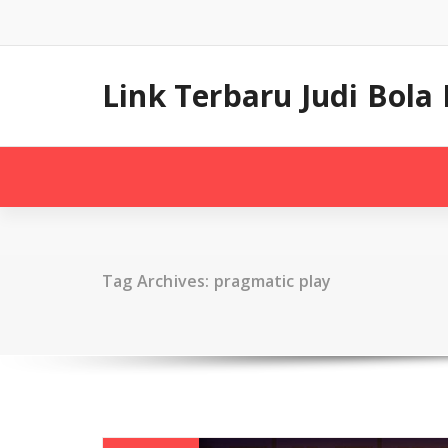
Skip
to
content
Link Terbaru Judi Bola
Tag Archives: pragmatic play