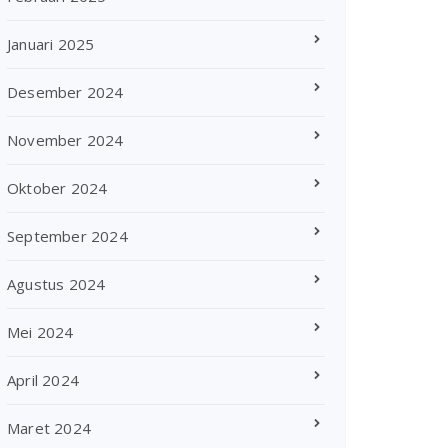
Januari 2025
Desember 2024
November 2024
Oktober 2024
September 2024
Agustus 2024
Mei 2024
April 2024
Maret 2024