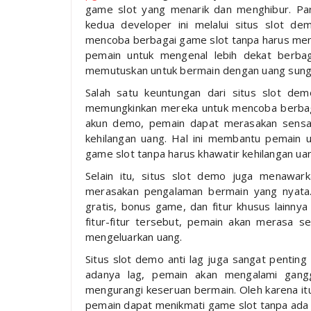
game slot yang menarik dan menghibur. Pa
kedua developer ini melalui situs slot d
mencoba berbagai game slot tanpa harus men
pemain untuk mengenal lebih dekat berba
memutuskan untuk bermain dengan uang sung
Salah satu keuntungan dari situs slot d
memungkinkan mereka untuk mencoba berbag
akun demo, pemain dapat merasakan sensas
kehilangan uang. Hal ini membantu pemain
game slot tanpa harus khawatir kehilangan ua
Selain itu, situs slot demo juga menawar
merasakan pengalaman bermain yang nyata. 
gratis, bonus game, dan fitur khusus lainn
fitur-fitur tersebut, pemain akan merasa s
mengeluarkan uang.
Situs slot demo anti lag juga sangat pentin
adanya lag, pemain akan mengalami gang
mengurangi keseruan bermain. Oleh karena itu
pemain dapat menikmati game slot tanpa ada