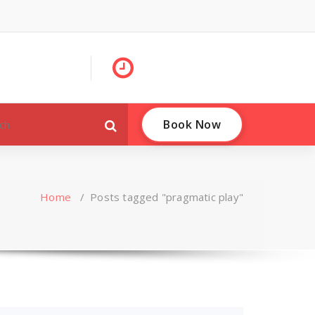
Book Now
Home
/
Posts tagged "pragmatic play"