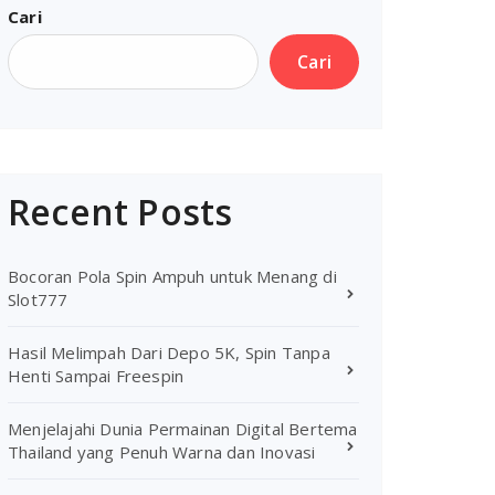
Cari
Cari
Recent Posts
Bocoran Pola Spin Ampuh untuk Menang di
Slot777
Hasil Melimpah Dari Depo 5K, Spin Tanpa
Henti Sampai Freespin
Menjelajahi Dunia Permainan Digital Bertema
Thailand yang Penuh Warna dan Inovasi