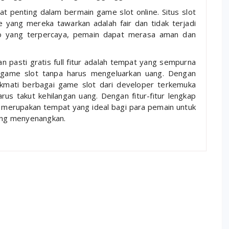
t penting dalam bermain game slot online. Situs slot
ang mereka tawarkan adalah fair dan tidak terjadi
mo yang terpercaya, pemain dapat merasa aman dan
an pasti gratis full fitur adalah tempat yang sempurna
 game slot tanpa harus mengeluarkan uang. Dengan
kmati berbagai game slot dari developer terkemuka
us takut kehilangan uang. Dengan fitur-fitur lengkap
 merupakan tempat yang ideal bagi para pemain untuk
ang menyenangkan.