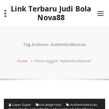
Skip
Link Terbaru Judi Bola
to
content
Nova88
Tag Archives: AuthenticMexican
Home
/
Posts tagged "AuthenticMexican"
Super Duper
Uncategorized
AuthenticMexican
,
Birria
,
Foodie
,
LaGorditaMex
,
MexicanFood
,
StreetTacos
,