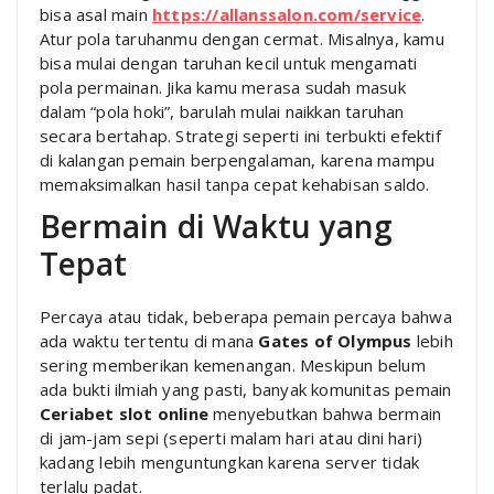
bisa asal main
https://allanssalon.com/service
.
Atur pola taruhanmu dengan cermat. Misalnya, kamu
bisa mulai dengan taruhan kecil untuk mengamati
pola permainan. Jika kamu merasa sudah masuk
dalam “pola hoki”, barulah mulai naikkan taruhan
secara bertahap. Strategi seperti ini terbukti efektif
di kalangan pemain berpengalaman, karena mampu
memaksimalkan hasil tanpa cepat kehabisan saldo.
Bermain di Waktu yang
Tepat
Percaya atau tidak, beberapa pemain percaya bahwa
ada waktu tertentu di mana
Gates of Olympus
lebih
sering memberikan kemenangan. Meskipun belum
ada bukti ilmiah yang pasti, banyak komunitas pemain
Ceriabet slot online
menyebutkan bahwa bermain
di jam-jam sepi (seperti malam hari atau dini hari)
kadang lebih menguntungkan karena server tidak
terlalu padat.