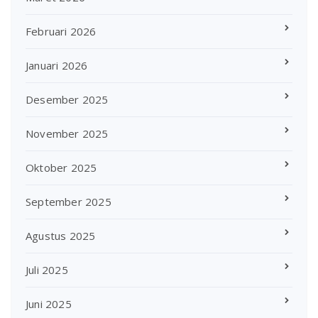
Februari 2026
Januari 2026
Desember 2025
November 2025
Oktober 2025
September 2025
Agustus 2025
Juli 2025
Juni 2025