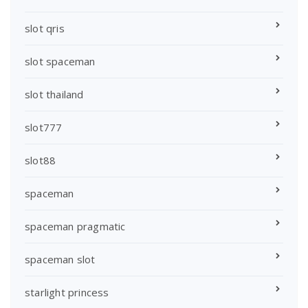
slot qris
slot spaceman
slot thailand
slot777
slot88
spaceman
spaceman pragmatic
spaceman slot
starlight princess