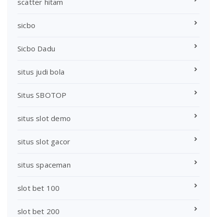
scatter hitam
sicbo
Sicbo Dadu
situs judi bola
Situs SBOTOP
situs slot demo
situs slot gacor
situs spaceman
slot bet 100
slot bet 200