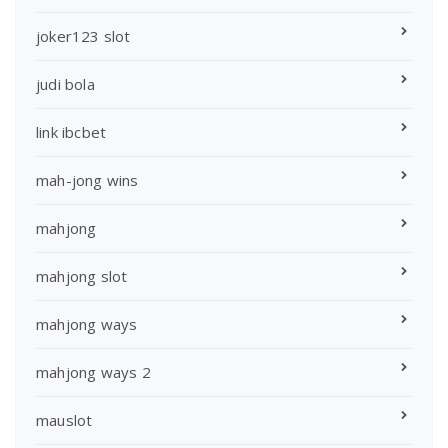
joker123 slot
judi bola
link ibcbet
mah-jong wins
mahjong
mahjong slot
mahjong ways
mahjong ways 2
mauslot