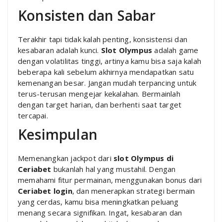
Konsisten dan Sabar
Terakhir tapi tidak kalah penting, konsistensi dan
kesabaran adalah kunci.
Slot Olympus
adalah game
dengan volatilitas tinggi, artinya kamu bisa saja kalah
beberapa kali sebelum akhirnya mendapatkan satu
kemenangan besar. Jangan mudah terpancing untuk
terus-terusan mengejar kekalahan. Bermainlah
dengan target harian, dan berhenti saat target
tercapai.
Kesimpulan
Memenangkan jackpot dari
slot Olympus di
Ceriabet
bukanlah hal yang mustahil. Dengan
memahami fitur permainan, menggunakan bonus dari
Ceriabet login
, dan menerapkan strategi bermain
yang cerdas, kamu bisa meningkatkan peluang
menang secara signifikan. Ingat, kesabaran dan