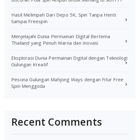
Hasil Melimpah Dari Depo 5K, Spin Tanpa Henti
Sampai Freespin
Menjelajahi Dunia Permainan Digital Bertema
Thailand yang Penuh Warna dan Inovasi
Eksplorasi Dunia Permainan Digital dengan Teknologi
Gulungan Kreatif
Pesona Gulungan Mahjong Ways dengan Fitur Free
Spin Menggoda
Recent Comments