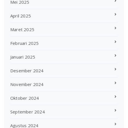
Mei 2025
April 2025
Maret 2025
Februari 2025
Januari 2025
Desember 2024
November 2024
Oktober 2024
September 2024
Agustus 2024