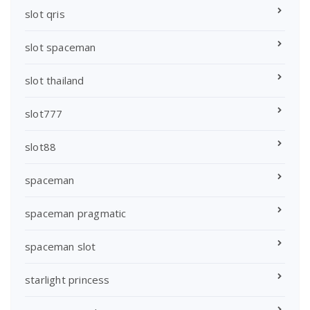
slot qris
slot spaceman
slot thailand
slot777
slot88
spaceman
spaceman pragmatic
spaceman slot
starlight princess