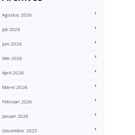
Agustus 2026
Juli 2026
Juni 2026
Mei 2026
April 2026
Maret 2026
Februari 2026
Januari 2026
Desember 2025