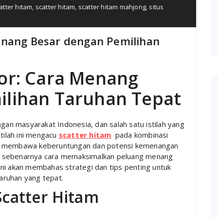
atter hitam
,
scatter hitam
,
scatter hitam mahjong
,
situs
enang Besar dengan Pemilihan
or: Cara Menang
ilihan Taruhan Tepat
ngan masyarakat Indonesia, dan salah satu istilah yang
stilah ini mengacu
scatter hitam
pada kombinasi
ap membawa keberuntungan dan potensi kemenangan
a sebenarnya cara memaksimalkan peluang menang
ni akan membahas strategi dan tips penting untuk
aruhan yang tepat.
catter Hitam