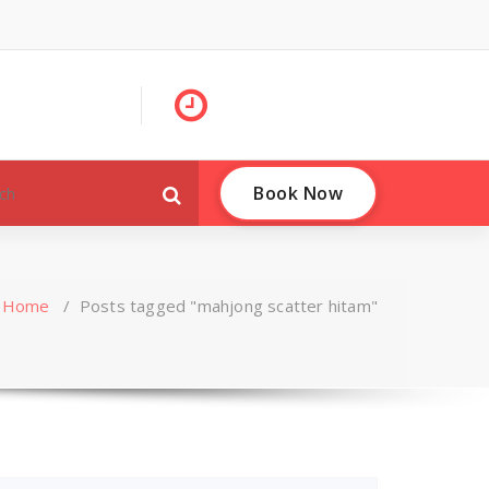
Book Now
Home
/
Posts tagged "mahjong scatter hitam"