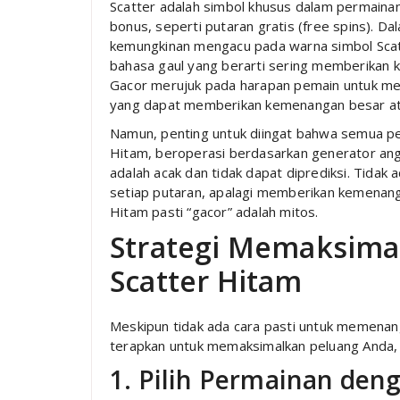
Scatter adalah simbol khusus dalam permainan 
bonus, seperti putaran gratis (free spins). Da
kemungkinan mengacu pada warna simbol Scatt
bahasa gaul yang berarti sering memberikan 
Gacor merujuk pada harapan pemain untuk me
yang dapat memberikan kemenangan besar at
Namun, penting untuk diingat bahwa semua per
Hitam, beroperasi berdasarkan generator angk
adalah acak dan tidak dapat diprediksi. Tidak
setiap putaran, apalagi memberikan kemenang
Hitam pasti “gacor” adalah mitos.
Strategi Memaksima
Scatter Hitam
Meskipun tidak ada cara pasti untuk memenan
terapkan untuk memaksimalkan peluang Anda, 
1. Pilih Permainan deng