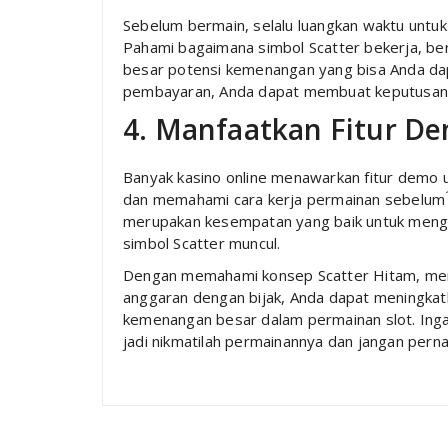
Sebelum bermain, selalu luangkan waktu unt
Pahami bagaimana simbol Scatter bekerja, ber
besar potensi kemenangan yang bisa Anda da
pembayaran, Anda dapat membuat keputusan t
4. Manfaatkan Fitur D
Banyak kasino online
menawarkan fitur demo un
dan memahami cara kerja permainan sebelum
merupakan kesempatan yang baik untuk menguj
simbol Scatter muncul.
Dengan memahami konsep Scatter Hitam, mene
anggaran dengan bijak, Anda dapat meningka
kemenangan besar dalam permainan slot. Ing
jadi nikmatilah permainannya dan jangan pern