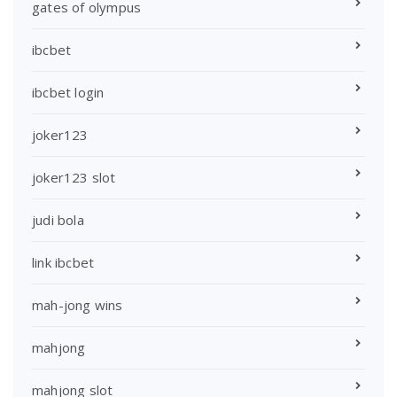
gates of olympus
ibcbet
ibcbet login
joker123
joker123 slot
judi bola
link ibcbet
mah-jong wins
mahjong
mahjong slot