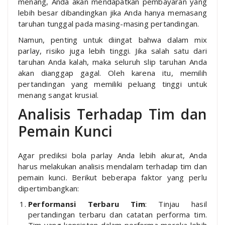
menang, Anda akan mendapatkan pembayaran yang
lebih besar dibandingkan jika Anda hanya memasang
taruhan tunggal pada masing-masing pertandingan.
Namun, penting untuk diingat bahwa dalam mix
parlay, risiko juga lebih tinggi. Jika salah satu dari
taruhan Anda kalah, maka seluruh slip taruhan Anda
akan dianggap gagal. Oleh karena itu, memilih
pertandingan yang memiliki peluang tinggi untuk
menang sangat krusial.
Analisis Terhadap Tim dan
Pemain Kunci
Agar prediksi bola parlay Anda lebih akurat, Anda
harus melakukan analisis mendalam terhadap tim dan
pemain kunci. Berikut beberapa faktor yang perlu
dipertimbangkan:
Performansi Terbaru Tim
: Tinjau hasil
pertandingan terbaru dan catatan performa tim.
Tim yang konsisten dalam performa mereka lebih