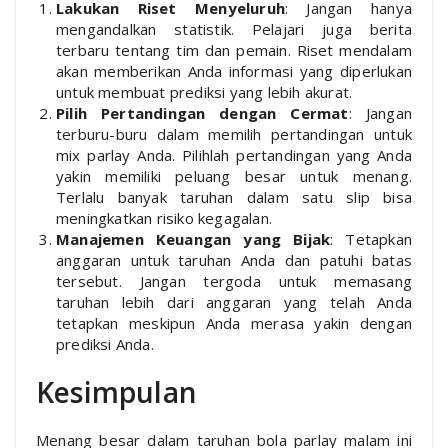
Lakukan Riset Menyeluruh
: Jangan hanya
mengandalkan statistik. Pelajari juga berita
terbaru tentang tim dan pemain. Riset mendalam
akan memberikan Anda informasi yang diperlukan
untuk membuat prediksi yang lebih akurat.
Pilih Pertandingan dengan Cermat
: Jangan
terburu-buru dalam memilih pertandingan untuk
mix parlay Anda. Pilihlah pertandingan yang Anda
yakin memiliki peluang besar untuk menang.
Terlalu banyak taruhan dalam satu slip bisa
meningkatkan risiko kegagalan.
Manajemen Keuangan yang Bijak
: Tetapkan
anggaran untuk taruhan Anda dan patuhi batas
tersebut. Jangan tergoda untuk memasang
taruhan lebih dari anggaran yang telah Anda
tetapkan meskipun Anda merasa yakin dengan
prediksi Anda.
Kesimpulan
Menang besar dalam taruhan bola parlay malam ini