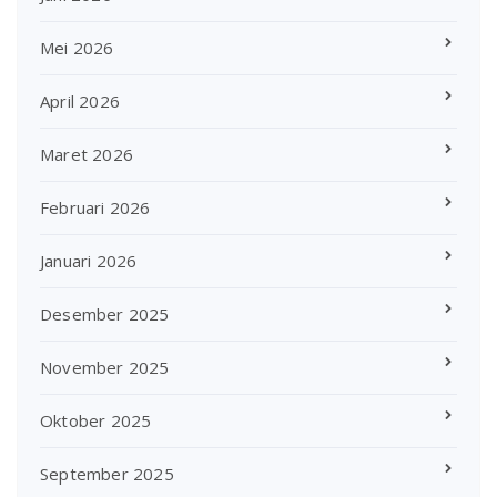
Mei 2026
April 2026
Maret 2026
Februari 2026
Januari 2026
Desember 2025
November 2025
Oktober 2025
September 2025