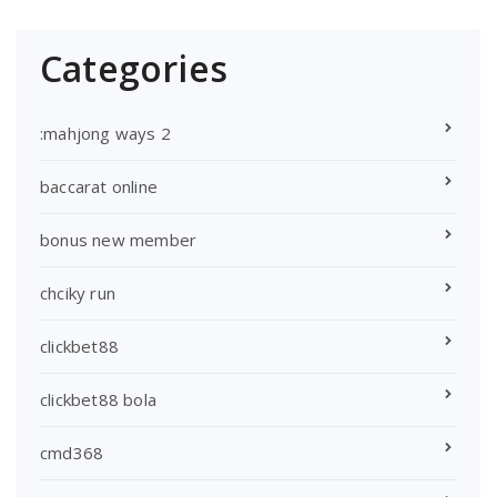
Categories
:mahjong ways 2
baccarat online
bonus new member
chciky run
clickbet88
clickbet88 bola
cmd368