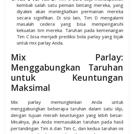
kembali salah satu pemain bintang mereka, yang
diyakini akan meningkatkan permainan mereka
secara signifikan. Di sisi lain, Tim D mengalami
masalah cedera yang bisa mempengaruhi
kekuatan tim mereka. Taruhan pada kemenangan
Tim C bisa menjadi prediksi bola parlay yang bijak
untuk mix parlay Anda.
Mix Parlay:
Menggabungkan Taruhan
untuk Keuntungan
Maksimal
Mix parlay memungkinkan Anda untuk
menggabungkan beberapa taruhan dalam satu slip,
dengan tujuan meraih keuntungan yang lebih besar.
Misalnya, jika Anda memasukkan taruhan pada hasil
pertandingan Tim A dan Tim C, dan kedua taruhan ini