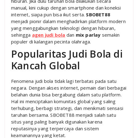
hiburan. Jika dulu taruhan bola dilakukan secara
manual, kini cukup dengan smartphone dan koneksi
internet, siapa pun bisa ikut serta.
SBOBET88
menjadi pionir dalam menghadirkan platform modern
yang menggabungkan teknologi dengan hiburan,
sehingga
agen judi bola
dan
mix parlay
semakin
populer di kalangan pecinta olahraga.
Popularitas Judi Bola di
Kancah Global
Fenomena judi bola tidak lagi terbatas pada satu
negara. Dengan akses internet, pemain dari berbagai
belahan dunia bisa bergabung dalam satu platform.
Hal ini menciptakan komunitas global yang saling
terhubung, berbagi strategi, dan menikmati sensasi
taruhan bersama. SBOBET88 menjadi salah satu
situs yang paling banyak digunakan karena
reputasinya yang terpercaya dan sistem
keamanannya yang ketat.