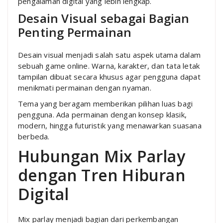
pengalaman digital yang lebih lengkap.
Desain Visual sebagai Bagian
Penting Permainan
Desain visual menjadi salah satu aspek utama dalam
sebuah game online. Warna, karakter, dan tata letak
tampilan dibuat secara khusus agar pengguna dapat
menikmati permainan dengan nyaman.
Tema yang beragam memberikan pilihan luas bagi
pengguna. Ada permainan dengan konsep klasik,
modern, hingga futuristik yang menawarkan suasana
berbeda.
Hubungan Mix Parlay
dengan Tren Hiburan
Digital
Mix parlay menjadi bagian dari perkembangan