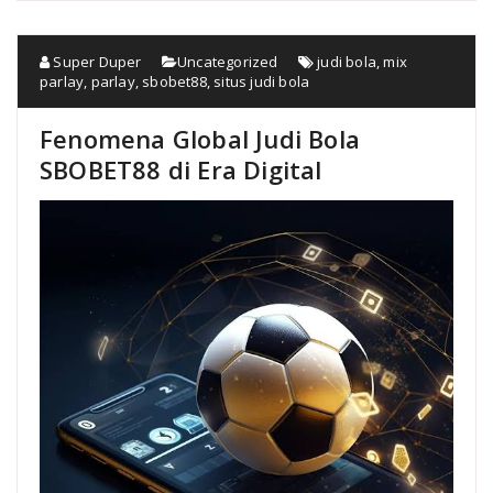
Super Duper
Uncategorized
judi bola
,
mix
parlay
,
parlay
,
sbobet88
,
situs judi bola
Fenomena Global Judi Bola
SBOBET88 di Era Digital