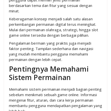
pengguna dapat memilih jenis permainan
berdasarkan tema dan fitur yang sesuai dengan
minat.
Keberagaman konsep menjadi salah satu alasan
perkembangan permainan digital terus meningkat.
Mulai dari permainan olahraga, strategi, hingga slot
game online tersedia dengan berbagai pilihan.
Pengalaman bermain yang praktis juga menjadi
faktor penting. Tampilan sederhana dan navigasi
yang mudah membantu pengguna memahami
permainan dengan lebih cepat.
Pentingnya Memahami
Sistem Permainan
Memahami sistem permainan menjadi bagian penting
sebelum menikmati sebuah game online. Informasi
mengenai fitur, aturan, dan cara kerja permainan
membantu pengguna mendapatkan pengalaman yang