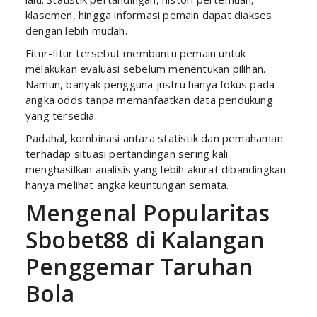
klasemen, hingga informasi pemain dapat diakses
dengan lebih mudah.
Fitur-fitur tersebut membantu pemain untuk
melakukan evaluasi sebelum menentukan pilihan.
Namun, banyak pengguna justru hanya fokus pada
angka odds tanpa memanfaatkan data pendukung
yang tersedia.
Padahal, kombinasi antara statistik dan pemahaman
terhadap situasi pertandingan sering kali
menghasilkan analisis yang lebih akurat dibandingkan
hanya melihat angka keuntungan semata.
Mengenal Popularitas
Sbobet88 di Kalangan
Penggemar Taruhan
Bola