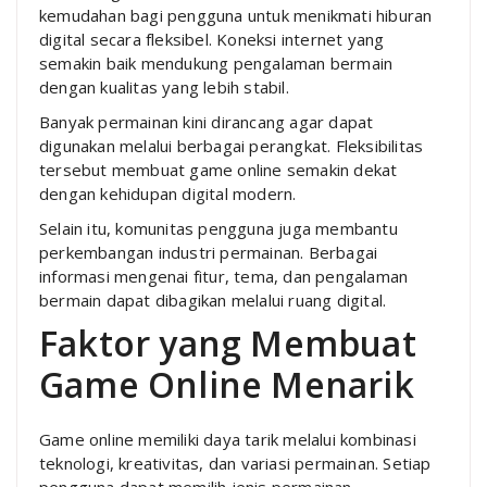
kemudahan bagi pengguna untuk menikmati hiburan
digital secara fleksibel. Koneksi internet yang
semakin baik mendukung pengalaman bermain
dengan kualitas yang lebih stabil.
Banyak permainan kini dirancang agar dapat
digunakan melalui berbagai perangkat. Fleksibilitas
tersebut membuat game online semakin dekat
dengan kehidupan digital modern.
Selain itu, komunitas pengguna juga membantu
perkembangan industri permainan. Berbagai
informasi mengenai fitur, tema, dan pengalaman
bermain dapat dibagikan melalui ruang digital.
Faktor yang Membuat
Game Online Menarik
Game online memiliki daya tarik melalui kombinasi
teknologi, kreativitas, dan variasi permainan. Setiap