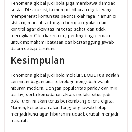
Fenomena global judi bola juga membawa dampak
sosial. Di satu sisi, ia menjadi hiburan digital yang
mempererat komunitas pecinta olahraga. Namun di
sisi lain, muncul tantangan berupa regulasi dan
kontrol agar aktivitas ini tetap sehat dan tidak
merugikan. Oleh karena itu, penting bagi pemain
untuk memahami batasan dan bertanggung jawab
dalam setiap taruhan.
Kesimpulan
Fenomena global judi bola melalui SBOBET88 adalah
cerminan bagaimana teknologi mengubah wajah
hiburan modern. Dengan popularitas parlay dan mix
parlay, serta kemudahan akses melalui situs judi
bola, tren ini akan terus berkembang di era digital.
Namun, kesadaran akan tanggung jawab tetap
menjadi kunci agar hiburan ini tidak berubah menjadi
masalah.