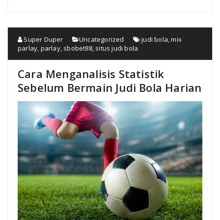
Super Duper
Uncategorized
judi bola
,
mix
parlay
,
parlay
,
sbobet88
,
situs judi bola
Cara Menganalisis Statistik
Sebelum Bermain Judi Bola Harian