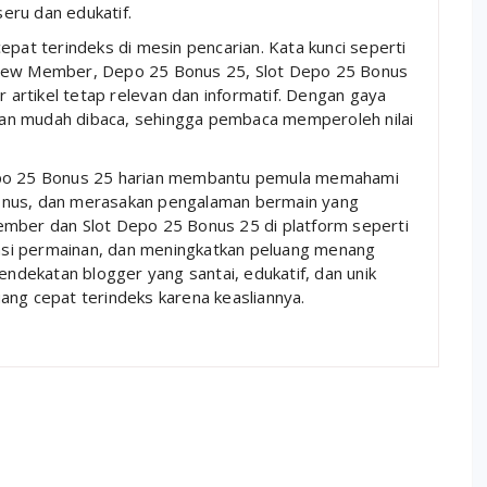
eru dan edukatif.
epat terindeks di mesin pencarian. Kata kunci seperti
ew Member, Depo 25 Bonus 25, Slot Depo 25 Bonus
r artikel tetap relevan dan informatif. Dengan gaya
l dan mudah dibaca, sehingga pembaca memperoleh nilai
Depo 25 Bonus 25 harian membantu pemula memahami
onus, dan merasakan pengalaman bermain yang
er dan Slot Depo 25 Bonus 25 di platform seperti
si permainan, dan meningkatkan peluang menang
dekatan blogger yang santai, edukatif, dan unik
ang cepat terindeks karena keasliannya.