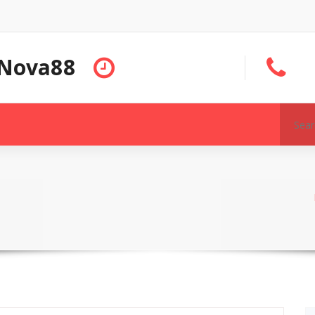
 Nova88
Search
for: