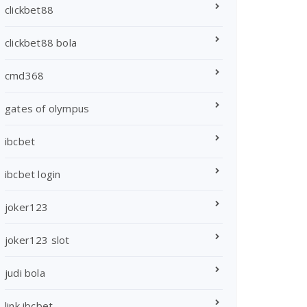
clickbet88
clickbet88 bola
cmd368
gates of olympus
ibcbet
ibcbet login
joker123
joker123 slot
judi bola
link ibcbet