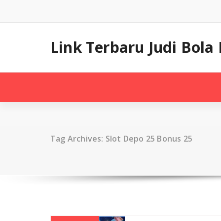
Skip
to
content
Link Terbaru Judi Bola
Tag Archives: Slot Depo 25 Bonus 25