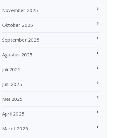
November 2025
Oktober 2025
September 2025
Agustus 2025
Juli 2025
Juni 2025
Mei 2025
April 2025
Maret 2025