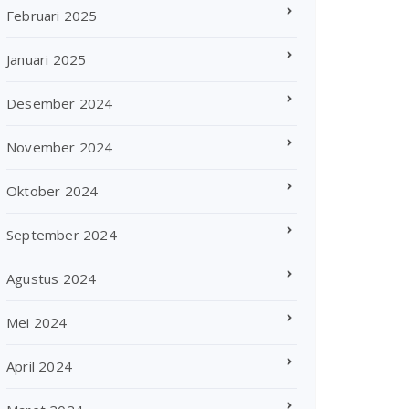
Februari 2025
Januari 2025
Desember 2024
November 2024
Oktober 2024
September 2024
Agustus 2024
Mei 2024
April 2024