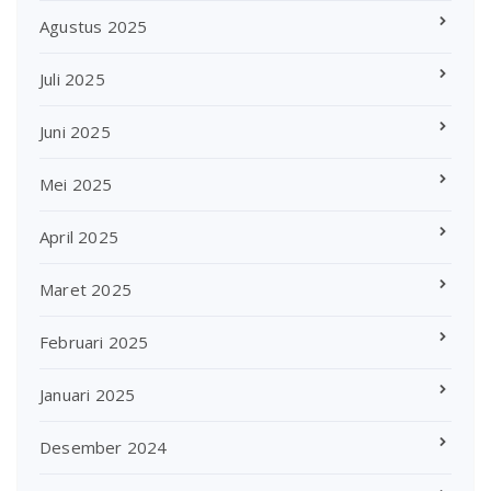
Agustus 2025
Juli 2025
Juni 2025
Mei 2025
April 2025
Maret 2025
Februari 2025
Januari 2025
Desember 2024