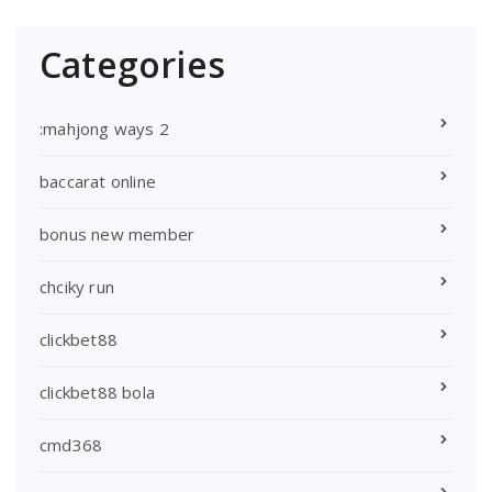
Categories
:mahjong ways 2
baccarat online
bonus new member
chciky run
clickbet88
clickbet88 bola
cmd368