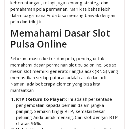
keberuntungan, tetapi juga tentang strategi dan
pemahaman pola permainan. Mari kita bahas lebih
dalam bagaimana Anda bisa menang banyak dengan
pola dan trik jitu.
Memahami Dasar Slot
Pulsa Online
Sebelum masuk ke trik dan pola, penting untuk
memahami dasar permainan slot pulsa online. Setiap
mesin slot memiliki generator angka acak (RNG) yang
memastikan setiap putaran adalah acak dan adil.
Namun, ada beberapa elemen yang bisa kita
manfaatkan:
RTP (Return to Player):
Ini adalah persentase
pengembalian kepada pemain dalam jangka
panjang. Semakin tinggi RTP, semakin besar
peluang Anda untuk menang. Cari slot dengan RTP
di atas 96%.