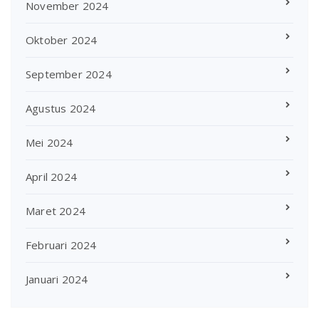
November 2024
Oktober 2024
September 2024
Agustus 2024
Mei 2024
April 2024
Maret 2024
Februari 2024
Januari 2024