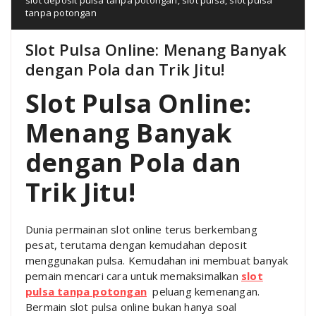
tanpa potongan
Slot Pulsa Online: Menang Banyak
dengan Pola dan Trik Jitu!
Slot Pulsa Online:
Menang Banyak
dengan Pola dan
Trik Jitu!
Dunia permainan slot online terus berkembang
pesat, terutama dengan kemudahan deposit
menggunakan pulsa. Kemudahan ini membuat banyak
pemain mencari cara untuk memaksimalkan
slot
pulsa tanpa potongan
peluang kemenangan.
Bermain slot pulsa online bukan hanya soal