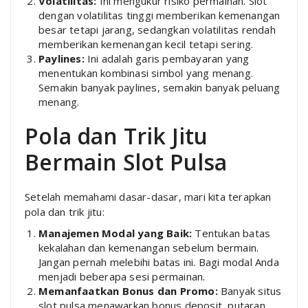
Volatilitas:
Ini mengukur risiko permainan. Slot
dengan volatilitas tinggi memberikan kemenangan
besar tetapi jarang, sedangkan volatilitas rendah
memberikan kemenangan kecil tetapi sering.
Paylines:
Ini adalah garis pembayaran yang
menentukan kombinasi simbol yang menang.
Semakin banyak paylines, semakin banyak peluang
menang.
Pola dan Trik Jitu
Bermain Slot Pulsa
Setelah memahami dasar-dasar, mari kita terapkan
pola dan trik jitu:
Manajemen Modal yang Baik:
Tentukan batas
kekalahan dan kemenangan sebelum bermain.
Jangan pernah melebihi batas ini. Bagi modal Anda
menjadi beberapa sesi permainan.
Memanfaatkan Bonus dan Promo:
Banyak situs
slot pulsa menawarkan bonus deposit, putaran