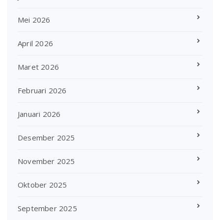
Mei 2026
April 2026
Maret 2026
Februari 2026
Januari 2026
Desember 2025
November 2025
Oktober 2025
September 2025