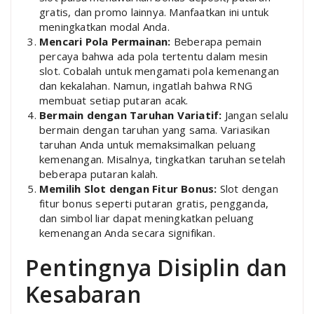
gratis, dan promo lainnya. Manfaatkan ini untuk
meningkatkan modal Anda.
Mencari Pola Permainan:
Beberapa pemain
percaya bahwa ada pola tertentu dalam mesin
slot. Cobalah untuk mengamati pola kemenangan
dan kekalahan. Namun, ingatlah bahwa RNG
membuat setiap putaran acak.
Bermain dengan Taruhan Variatif:
Jangan selalu
bermain dengan taruhan yang sama. Variasikan
taruhan Anda untuk memaksimalkan peluang
kemenangan. Misalnya, tingkatkan taruhan setelah
beberapa putaran kalah.
Memilih Slot dengan Fitur Bonus:
Slot dengan
fitur bonus seperti putaran gratis, pengganda,
dan simbol liar dapat meningkatkan peluang
kemenangan Anda secara signifikan.
Pentingnya Disiplin dan
Kesabaran