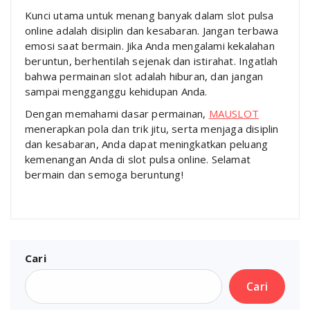
Kunci utama untuk menang banyak dalam slot pulsa
online adalah disiplin dan kesabaran. Jangan terbawa
emosi saat bermain. Jika Anda mengalami kekalahan
beruntun, berhentilah sejenak dan istirahat. Ingatlah
bahwa permainan slot adalah hiburan, dan jangan
sampai mengganggu kehidupan Anda.
Dengan memahami dasar permainan,
MAUSLOT
menerapkan pola dan trik jitu, serta menjaga disiplin
dan kesabaran, Anda dapat meningkatkan peluang
kemenangan Anda di slot pulsa online. Selamat
bermain dan semoga beruntung!
Cari
Cari