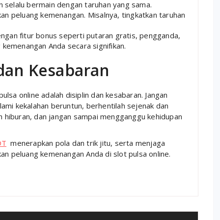
n selalu bermain dengan taruhan yang sama.
an peluang kemenangan. Misalnya, tingkatkan taruhan
ngan fitur bonus seperti putaran gratis, pengganda,
g kemenangan Anda secara signifikan.
 dan Kesabaran
lsa online adalah disiplin dan kesabaran. Jangan
ami kekalahan beruntun, berhentilah sejenak dan
lah hiburan, dan jangan sampai mengganggu kehidupan
OT
menerapkan pola dan trik jitu, serta menjaga
kan peluang kemenangan Anda di slot pulsa online.