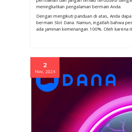
permainan dan jangan terlalu terobsesi denga
meningkatkan pengalaman bermain Anda.
Dengan mengikuti panduan di atas, Anda dap
bermain Slot Dana. Namun, ingatlah bahwa per
ada jaminan kemenangan 100%. Oleh karena it
2
Nov, 2024