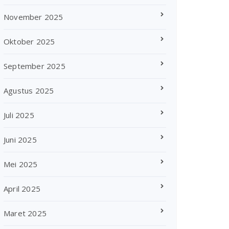
November 2025
Oktober 2025
September 2025
Agustus 2025
Juli 2025
Juni 2025
Mei 2025
April 2025
Maret 2025