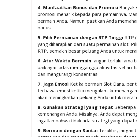
4. Manfaatkan Bonus dan Promosi
Banyak s
promosi menarik kepada para pemainnya. Man
bermain Anda. Namun, pastikan Anda memahami
bonus.
5. Pilih Permainan dengan RTP Tinggi
RTP (
yang diharapkan dari suatu permainan slot. Pi
RTP, semakin besar peluang Anda untuk mera
6. Atur Waktu Bermain
Jangan terlalu lama 
baik agar tidak mengganggu aktivitas sehari-h
dan mengurangi konsentrasi.
7. Jaga Emosi
Ketika bermain Slot Dana, pent
terbawa emosi ketika mengalami kemenangan 
akan meningkatkan peluang Anda untuk merai
8. Gunakan Strategi yang Tepat
Beberapa 
kemenangan Anda. Misalnya, Anda dapat mengg
ingatlah bahwa tidak ada strategi yang dap
9. Bermain dengan Santai
Terakhir, jangan t