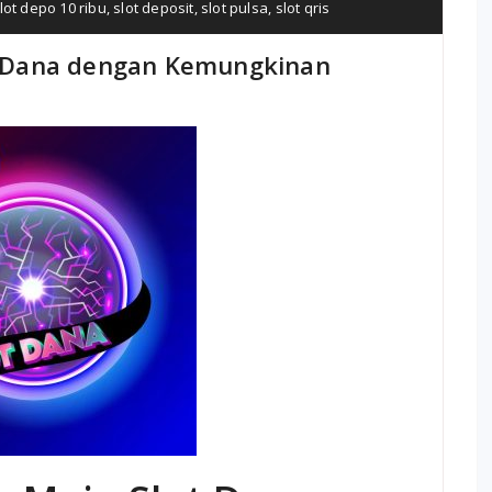
lot depo 10 ribu
,
slot deposit
,
slot pulsa
,
slot qris
 Dana dengan Kemungkinan