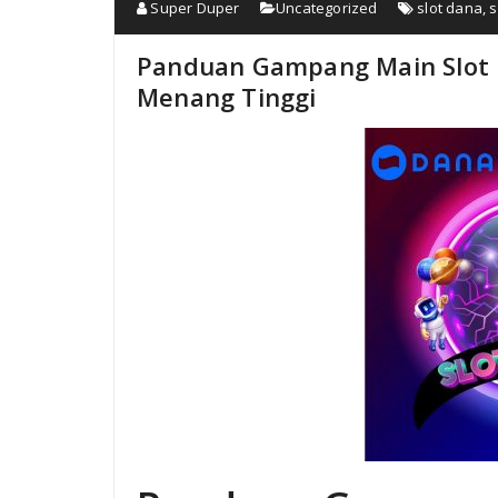
Super Duper
Uncategorized
slot dana
,
s
Panduan Gampang Main Slot
Menang Tinggi