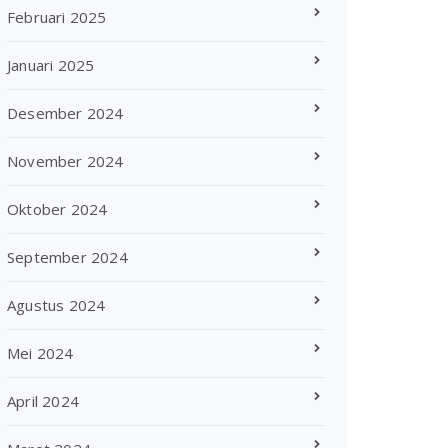
Februari 2025
Januari 2025
Desember 2024
November 2024
Oktober 2024
September 2024
Agustus 2024
Mei 2024
April 2024