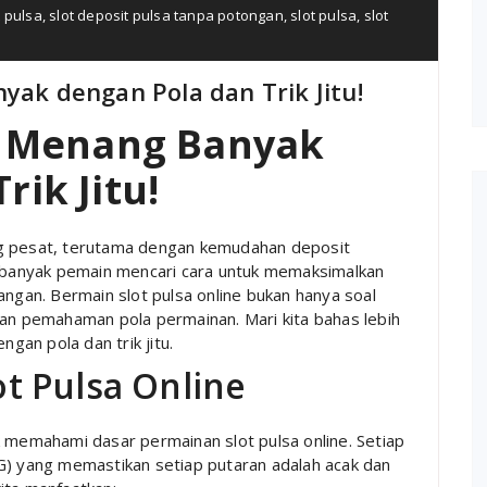
t pulsa
,
slot deposit pulsa tanpa potongan
,
slot pulsa
,
slot
yak dengan Pola dan Trik Jitu!
e: Menang Banyak
rik Jitu!
ng pesat, terutama dengan kemudahan deposit
banyak pemain mencari cara untuk memaksimalkan
gan. Bermain slot pulsa online bukan hanya soal
dan pemahaman pola permainan. Mari kita bahas lebih
an pola dan trik jitu.
t Pulsa Online
k memahami dasar permainan slot pulsa online. Setiap
G) yang memastikan setiap putaran adalah acak dan