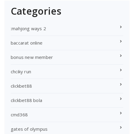
Categories
:mahjong ways 2
baccarat online
bonus new member
chciky run
clickbet88
clickbet88 bola
cmd368
gates of olympus