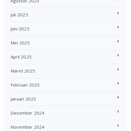
Agustus 2025
Juli 2025
Juni 2025
Mei 2025
April 2025
Maret 2025
Februari 2025
Januari 2025
Desember 2024
November 2024