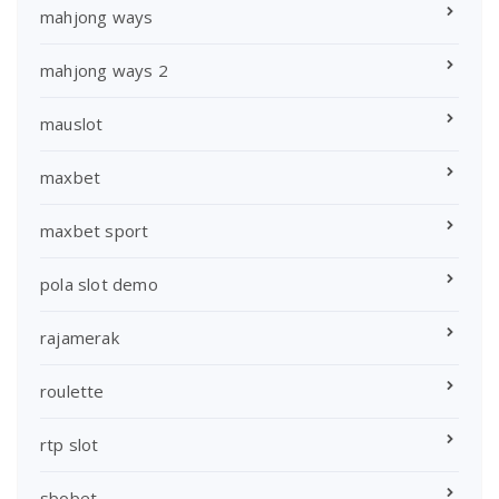
mahjong ways
mahjong ways 2
mauslot
maxbet
maxbet sport
pola slot demo
rajamerak
roulette
rtp slot
sbobet