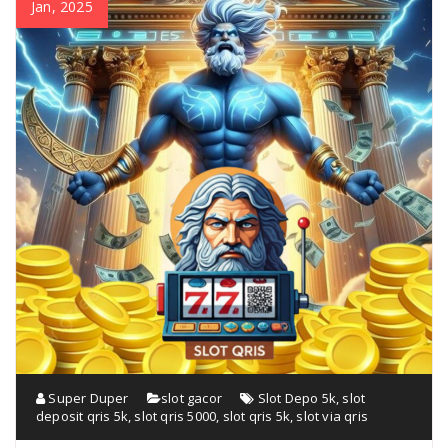
Jan, 2025
Super Duper
slot gacor
Slot Depo 5k
,
slot
deposit qris 5k
,
slot qris 5000
,
slot qris 5k
,
slot via qris