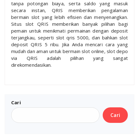
tanpa potongan biaya, serta saldo yang masuk
secara instan, QRIS memberikan pengalaman
bermain slot yang lebih efisien dan menyenangkan.
Situs slot QRIS memberikan banyak pilihan bagi
pemain untuk menikmati permainan dengan deposit
terjangkau, seperti slot qris 5000, dan bahkan slot
deposit QRIS 5 ribu. Jika Anda mencari cara yang
mudah dan aman untuk bermain slot online, slot depo
via QRIS adalah pilihan yang sangat
direkomendasikan.
Cari
Cari