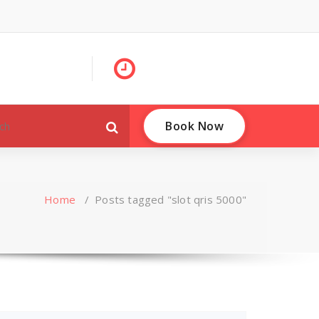
Book Now
Home
/
Posts tagged "slot qris 5000"