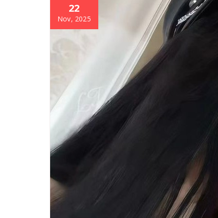
22
Nov, 2025