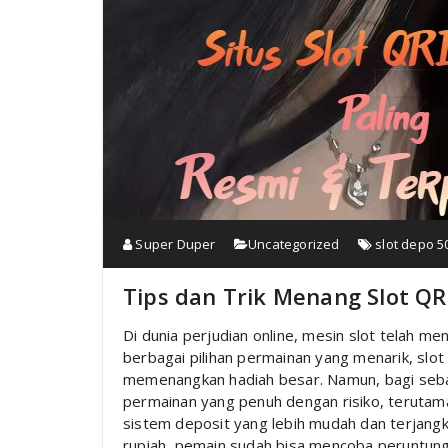
Super Duper
Uncategorized
slot depo 5
Tips dan Trik Menang Slot QR
Di dunia perjudian online, mesin slot telah m
berbagai pilihan permainan yang menarik, sl
memenangkan hadiah besar. Namun, bagi sebag
permainan yang penuh dengan risiko, terutama 
sistem deposit yang lebih mudah dan terjang
rupiah, pemain sudah bisa mencoba peruntunga