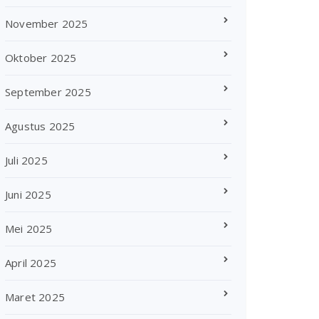
November 2025
Oktober 2025
September 2025
Agustus 2025
Juli 2025
Juni 2025
Mei 2025
April 2025
Maret 2025