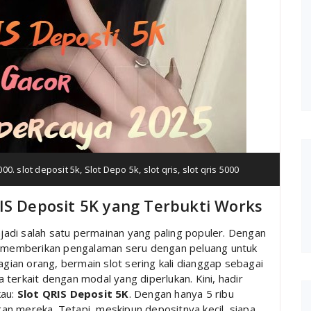
000. slot deposit 5k
,
Slot Depo 5k
,
slot qris
,
slot qris 5000
IS Deposit 5K yang Terbukti Works
enjadi salah satu permainan yang paling populer. Dengan
ot memberikan pengalaman seru dengan peluang untuk
ian orang, bermain slot sering kali dianggap sebagai
terkait dengan modal yang diperlukan. Kini, hadir
kau:
Slot QRIS Deposit 5K
. Dengan hanya 5 ribu
n mereka. Tetapi, meskipun depositnya kecil, siapa