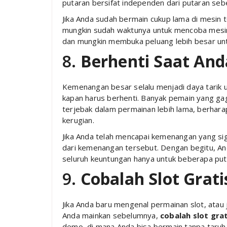
putaran bersifat independen dari putaran seb
Jika Anda sudah bermain cukup lama di mesin 
mungkin sudah waktunya untuk mencoba mesin 
dan mungkin membuka peluang lebih besar un
8.
Berhenti Saat An
Kemenangan besar selalu menjadi daya tarik u
kapan harus berhenti. Banyak pemain yang g
terjebak dalam permainan lebih lama, berhara
kerugian.
Jika Anda telah mencapai kemenangan yang si
dari kemenangan tersebut. Dengan begitu, An
seluruh keuntungan hanya untuk beberapa puta
9.
Cobalah Slot Grati
Jika Anda baru mengenal permainan slot, atau
Anda mainkan sebelumnya,
cobalah slot grat
demo, di mana Anda bisa bermain tanpa taruh