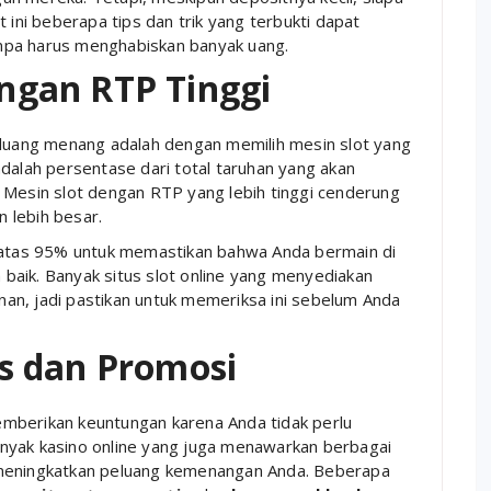
 ini beberapa tips dan trik yang terbukti dapat
npa harus menghabiskan banyak uang.
engan RTP Tinggi
eluang menang adalah dengan memilih mesin slot yang
adalah persentase dari total taruhan yang akan
 Mesin slot dengan RTP yang lebih tinggi cenderung
 lebih besar.
i atas 95% untuk memastikan bahwa Anda bermain di
baik. Banyak situs slot online yang menyediakan
an, jadi pastikan untuk memeriksa ini sebelum Anda
 dan Promosi
mberikan keuntungan karena Anda tidak perlu
nyak kasino online yang juga menawarkan berbagai
eningkatkan peluang kemenangan Anda. Beberapa