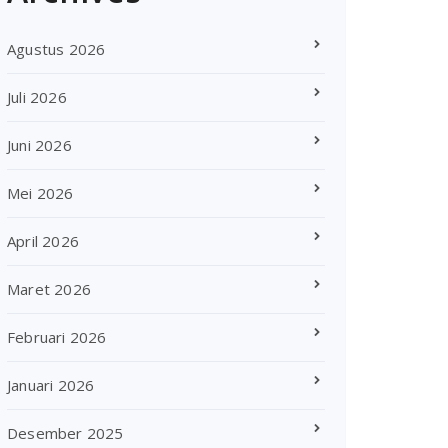
Agustus 2026
Juli 2026
Juni 2026
Mei 2026
April 2026
Maret 2026
Februari 2026
Januari 2026
Desember 2025