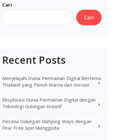
Cari
Cari
Recent Posts
Menjelajahi Dunia Permainan Digital Bertema
Thailand yang Penuh Warna dan Inovasi
Eksplorasi Dunia Permainan Digital dengan
Teknologi Gulungan Kreatif
Pesona Gulungan Mahjong Ways dengan
Fitur Free Spin Menggoda