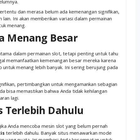
elumnya.
tertentu dan merasa belum ada kemenangan signifikan,
lain. Ini akan memberikan variasi dalam permainan
tuk menang.
da Menang Besar
tama dalam permainan slot, tetapi penting untuk tahu
agal memanfaatkan kemenangan besar mereka karena
p untuk menang lebih banyak. Ini sering berujung pada
gnifikan, pertimbangkan untuk mengamankan sebagian
da bisa memastikan bahwa Anda tidak kehilangan
ran lagi.
s Terlebih Dahulu
 jika Anda mencoba mesin slot yang belum pernah
is
terlebih dahulu. Banyak situs menawarkan mode
an uang nyata. Ini memberi Anda kesempatan untuk