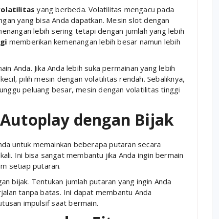
olatilitas
yang berbeda. Volatilitas mengacu pada
gan yang bisa Anda dapatkan. Mesin slot dengan
angan lebih sering tetapi dengan jumlah yang lebih
gi
memberikan kemenangan lebih besar namun lebih
ain Anda. Jika Anda lebih suka permainan yang lebih
cil, pilih mesin dengan volatilitas rendah. Sebaliknya,
unggu peluang besar, mesin dengan volatilitas tinggi
Autoplay dengan Bijak
nda untuk memainkan beberapa putaran secara
li. Ini bisa sangat membantu jika Anda ingin bermain
lam setiap putaran.
an bijak. Tentukan jumlah putaran yang ingin Anda
rjalan tanpa batas. Ini dapat membantu Anda
usan impulsif saat bermain.