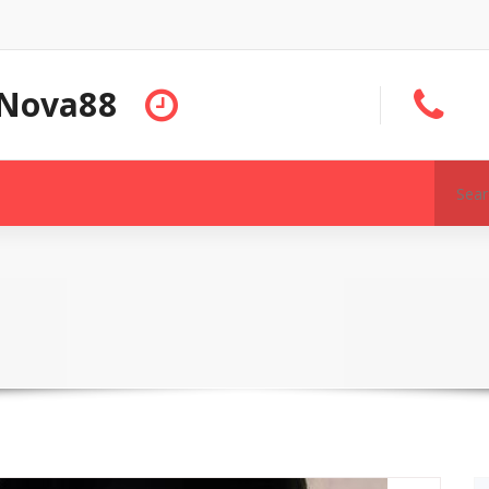
 Nova88
Search
for: