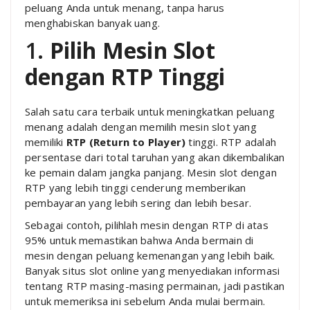
peluang Anda untuk menang, tanpa harus
menghabiskan banyak uang.
1.
Pilih Mesin Slot
dengan RTP Tinggi
Salah satu cara terbaik untuk meningkatkan peluang
menang adalah dengan memilih mesin slot yang
memiliki
RTP (Return to Player)
tinggi. RTP adalah
persentase dari total taruhan yang akan dikembalikan
ke pemain dalam jangka panjang. Mesin slot dengan
RTP yang lebih tinggi cenderung memberikan
pembayaran yang lebih sering dan lebih besar.
Sebagai contoh, pilihlah mesin dengan RTP di atas
95% untuk memastikan bahwa Anda bermain di
mesin dengan peluang kemenangan yang lebih baik.
Banyak situs slot online yang menyediakan informasi
tentang RTP masing-masing permainan, jadi pastikan
untuk memeriksa ini sebelum Anda mulai bermain.