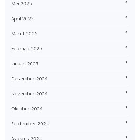
Mei 2025
April 2025
Maret 2025
Februari 2025
Januari 2025
Desember 2024
November 2024
Oktober 2024
September 2024
Agustus 2024