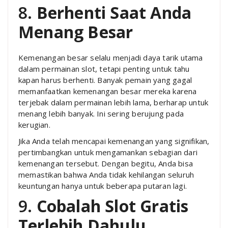
8.
Berhenti Saat Anda
Menang Besar
Kemenangan besar selalu menjadi daya tarik utama
dalam permainan slot, tetapi penting untuk tahu
kapan harus berhenti. Banyak pemain yang gagal
memanfaatkan kemenangan besar mereka karena
terjebak dalam permainan lebih lama, berharap untuk
menang lebih banyak. Ini sering berujung pada
kerugian.
Jika Anda telah mencapai kemenangan yang signifikan,
pertimbangkan untuk mengamankan sebagian dari
kemenangan tersebut. Dengan begitu, Anda bisa
memastikan bahwa Anda tidak kehilangan seluruh
keuntungan hanya untuk beberapa putaran lagi.
9.
Cobalah Slot Gratis
Terlebih Dahulu