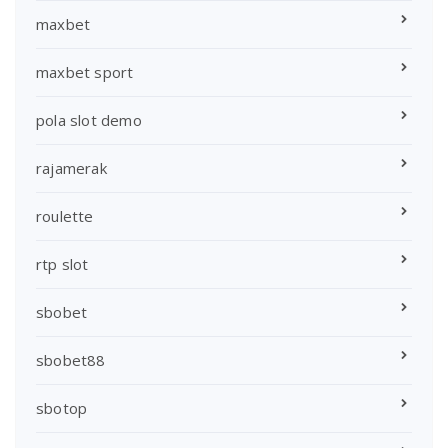
maxbet
maxbet sport
pola slot demo
rajamerak
roulette
rtp slot
sbobet
sbobet88
sbotop