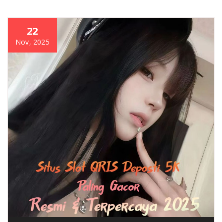
22
Nov, 2025