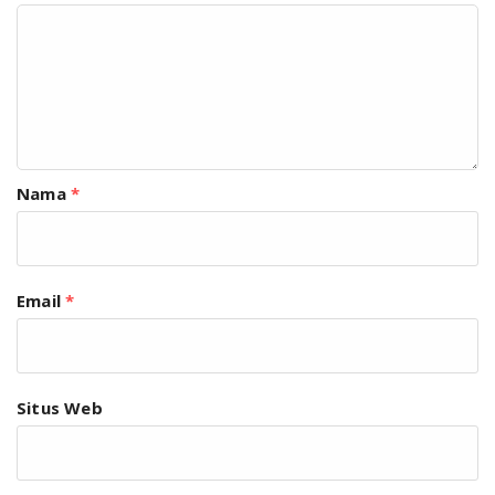
Nama
*
Email
*
Situs Web