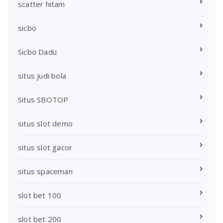
scatter hitam
sicbo
Sicbo Dadu
situs judi bola
Situs SBOTOP
situs slot demo
situs slot gacor
situs spaceman
slot bet 100
slot bet 200