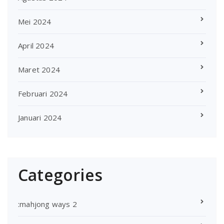
Mei 2024
April 2024
Maret 2024
Februari 2024
Januari 2024
Categories
:mahjong ways 2