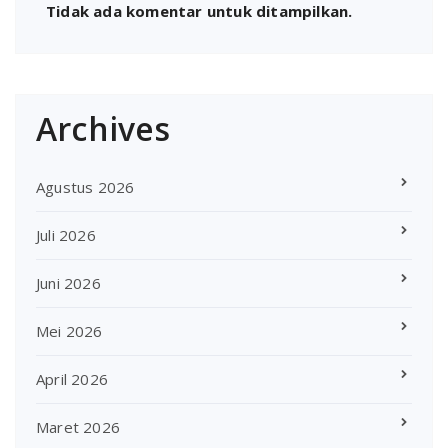
Tidak ada komentar untuk ditampilkan.
Archives
Agustus 2026
Juli 2026
Juni 2026
Mei 2026
April 2026
Maret 2026