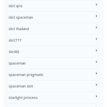
slot qris
slot spaceman
slot thailand
slot777
slot88
spaceman
spaceman pragmatic
spaceman slot
starlight princess