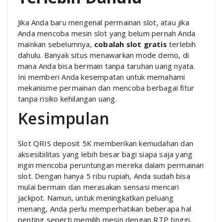
Jika Anda baru mengenal permainan slot, atau jika
Anda mencoba mesin slot yang belum pernah Anda
mainkan sebelumnya,
cobalah slot gratis
terlebih
dahulu. Banyak situs menawarkan mode demo, di
mana Anda bisa bermain tanpa taruhan uang nyata.
Ini memberi Anda kesempatan untuk memahami
mekanisme permainan dan mencoba berbagai fitur
tanpa risiko kehilangan uang.
Kesimpulan
Slot QRIS deposit 5K memberikan kemudahan dan
aksesibilitas yang lebih besar bagi siapa saja yang
ingin mencoba peruntungan mereka dalam permainan
slot. Dengan hanya 5 ribu rupiah, Anda sudah bisa
mulai bermain dan merasakan sensasi mencari
jackpot. Namun, untuk meningkatkan peluang
menang, Anda perlu memperhatikan beberapa hal
penting seperti memilih mesin dengan RTP tinggi,