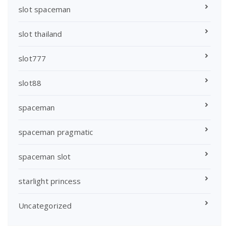
slot spaceman
slot thailand
slot777
slot88
spaceman
spaceman pragmatic
spaceman slot
starlight princess
Uncategorized