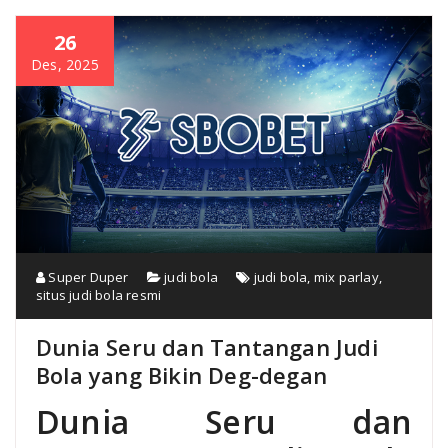
26
Des, 2025
Super Duper
judi bola
judi bola
,
mix parlay
,
situs judi bola resmi
Dunia Seru dan Tantangan Judi
Bola yang Bikin Deg-degan
Dunia Seru dan