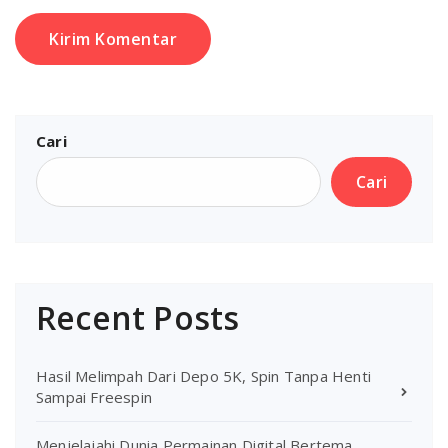
Cari
Cari
Recent Posts
Hasil Melimpah Dari Depo 5K, Spin Tanpa Henti
Sampai Freespin
Menjelajahi Dunia Permainan Digital Bertema