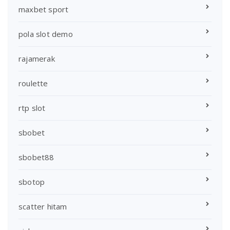
maxbet sport
pola slot demo
rajamerak
roulette
rtp slot
sbobet
sbobet88
sbotop
scatter hitam