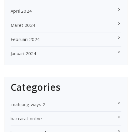
April 2024
Maret 2024
Februari 2024
Januari 2024
Categories
:mahjong ways 2
baccarat online