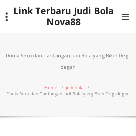
Skip
Link Terbaru Judi Bola
to
content
Nova88
Dunia Seru dan Tantangan Judi Bola yang Bikin Deg-
degan
Home
/
judi bola
/
Dunia Seru dan Tantangan Judi Bola yang Bikin Deg-degan