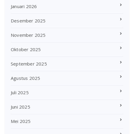
Januari 2026
Desember 2025
November 2025
Oktober 2025
September 2025
Agustus 2025
Juli 2025
Juni 2025
Mei 2025