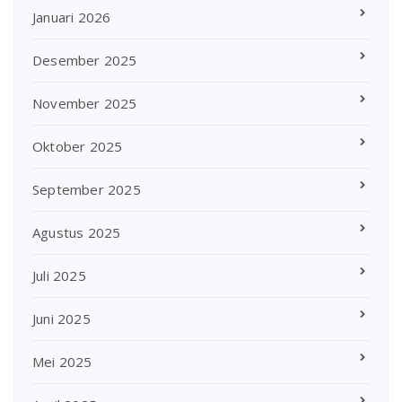
Januari 2026
Desember 2025
November 2025
Oktober 2025
September 2025
Agustus 2025
Juli 2025
Juni 2025
Mei 2025