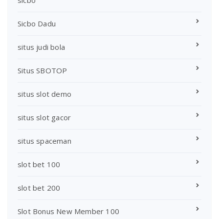
sicbo
Sicbo Dadu
situs judi bola
Situs SBOTOP
situs slot demo
situs slot gacor
situs spaceman
slot bet 100
slot bet 200
Slot Bonus New Member 100