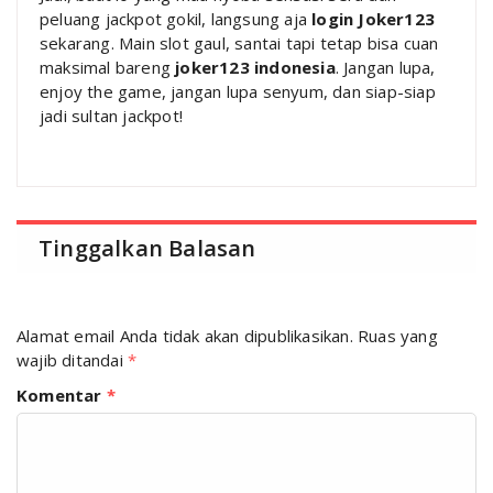
peluang jackpot gokil, langsung aja
login Joker123
sekarang. Main slot gaul, santai tapi tetap bisa cuan
maksimal bareng
joker123 indonesia
. Jangan lupa,
enjoy the game, jangan lupa senyum, dan siap-siap
jadi sultan jackpot!
Tinggalkan Balasan
Alamat email Anda tidak akan dipublikasikan.
Ruas yang
wajib ditandai
*
Komentar
*