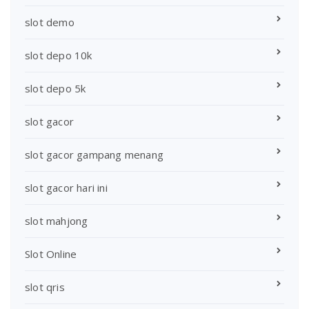
slot demo
slot depo 10k
slot depo 5k
slot gacor
slot gacor gampang menang
slot gacor hari ini
slot mahjong
Slot Online
slot qris