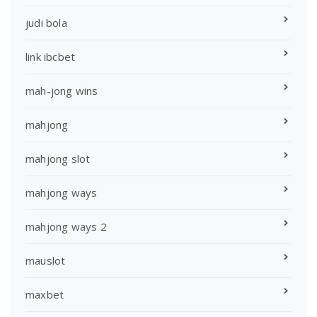
judi bola
link ibcbet
mah-jong wins
mahjong
mahjong slot
mahjong ways
mahjong ways 2
mauslot
maxbet