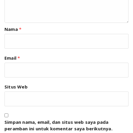
Nama
*
Email
*
Situs Web
Simpan nama, email, dan situs web saya pada
peramban ini untuk komentar saya berikutnya.