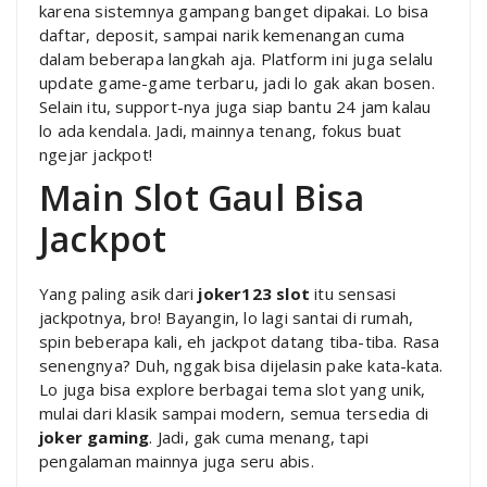
karena sistemnya gampang banget dipakai. Lo bisa
daftar, deposit, sampai narik kemenangan cuma
dalam beberapa langkah aja. Platform ini juga selalu
update game-game terbaru, jadi lo gak akan bosen.
Selain itu, support-nya juga siap bantu 24 jam kalau
lo ada kendala. Jadi, mainnya tenang, fokus buat
ngejar jackpot!
Main Slot Gaul Bisa
Jackpot
Yang paling asik dari
joker123 slot
itu sensasi
jackpotnya, bro! Bayangin, lo lagi santai di rumah,
spin beberapa kali, eh jackpot datang tiba-tiba. Rasa
senengnya? Duh, nggak bisa dijelasin pake kata-kata.
Lo juga bisa explore berbagai tema slot yang unik,
mulai dari klasik sampai modern, semua tersedia di
joker gaming
. Jadi, gak cuma menang, tapi
pengalaman mainnya juga seru abis.