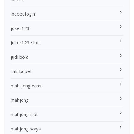
ibcbet login
joker123
joker123 slot
judi bola
link ibcbet
mah-jong wins
mahjong
mahjong slot
mahjong ways