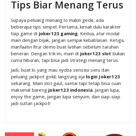
Tips Biar Menang Terus
Supaya peluang menang lo makin gede, ada
beberapa tips simpel. Pertama, kenali dulu karakter
tiap game di
joker123 gaming
. Kedua, atur modal
main dengan bijak, jangan sampai kebablasan. Ketiga,
manfaatin fitur demo buat latihan sebelum taruhan
beneran. Dengan trik ini, main di
joker123 slot
bukan
cuma hiburan, tapi bisa jadi strategi menang terus.
Jadi, buat lo yang mau nyoba sensasi seru dan
peluang jackpot gokil, langsung aja
login Joker123
sekarang. Main slot gaul, santai tapi tetap bisa cuan
maksimal bareng
joker123 indonesia
. Jangan lupa,
enjoy the game, jangan lupa senyum, dan siap-siap
jadi sultan jackpot!