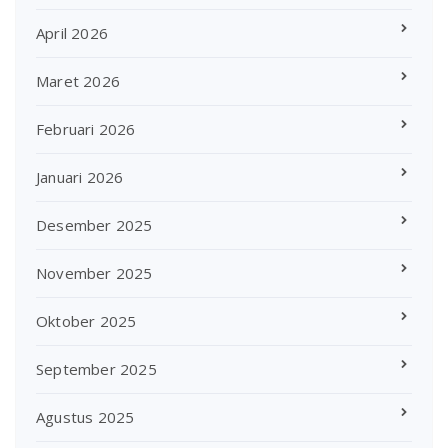
April 2026
Maret 2026
Februari 2026
Januari 2026
Desember 2025
November 2025
Oktober 2025
September 2025
Agustus 2025