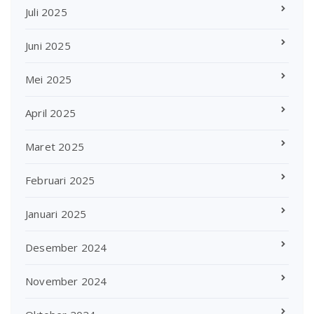
Juli 2025
Juni 2025
Mei 2025
April 2025
Maret 2025
Februari 2025
Januari 2025
Desember 2024
November 2024