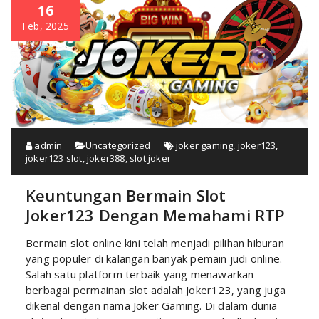
16
Feb, 2025
admin
Uncategorized
joker gaming
,
joker123
,
joker123 slot
,
joker388
,
slot joker
Keuntungan Bermain Slot
Joker123 Dengan Memahami RTP
Bermain slot online kini telah menjadi pilihan hiburan
yang populer di kalangan banyak pemain judi online.
Salah satu platform terbaik yang menawarkan
berbagai permainan slot adalah Joker123, yang juga
dikenal dengan nama Joker Gaming. Di dalam dunia