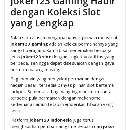
Joker123 Gaming Hadir
dengan Koleksi Slot
yang Lengkap
Salah satu alasan mengapa banyak pemain menyukai
joker123 gaming
adalah koleksi permainannya yang
sangat beragam. Kamu bisa menemukan berbagai
jenis
joker123 slot
dengan tingkat volatilitas yang
berbeda, sehingga dapat disesuaikan dengan gaya
bermain masing-masing.
Bagi pemain yang menyukai permainan dengan
hadiah besar, tersedia banyak pilihan slot bertema
jackpot. Sementara bagi yang ingin bermain santai,
tersedia pula permainan dengan mekanisme
sederhana namun tetap memberikan hiburan yang
seru.
Platform
joker123 indonesia
juga terus
menghadirkan pembaruan game terbaru dari
joker