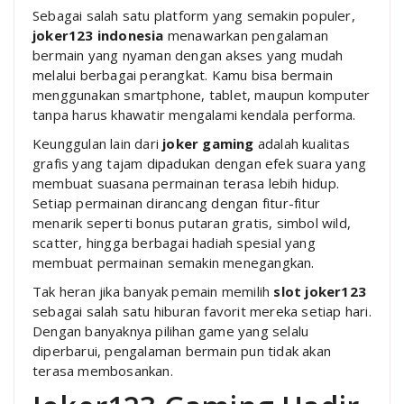
Sebagai salah satu platform yang semakin populer,
joker123 indonesia
menawarkan pengalaman
bermain yang nyaman dengan akses yang mudah
melalui berbagai perangkat. Kamu bisa bermain
menggunakan smartphone, tablet, maupun komputer
tanpa harus khawatir mengalami kendala performa.
Keunggulan lain dari
joker gaming
adalah kualitas
grafis yang tajam dipadukan dengan efek suara yang
membuat suasana permainan terasa lebih hidup.
Setiap permainan dirancang dengan fitur-fitur
menarik seperti bonus putaran gratis, simbol wild,
scatter, hingga berbagai hadiah spesial yang
membuat permainan semakin menegangkan.
Tak heran jika banyak pemain memilih
slot joker123
sebagai salah satu hiburan favorit mereka setiap hari.
Dengan banyaknya pilihan game yang selalu
diperbarui, pengalaman bermain pun tidak akan
terasa membosankan.