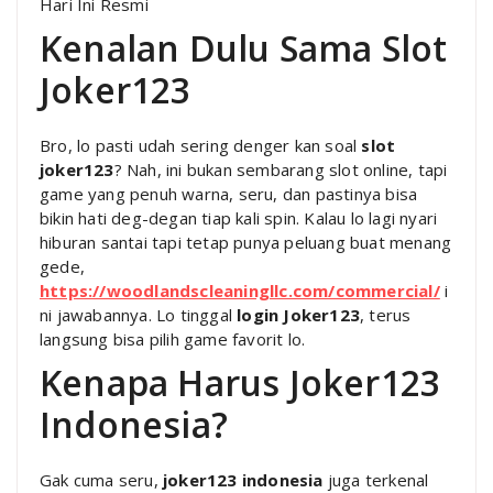
Kenalan Dulu Sama Slot
Joker123
Bro, lo pasti udah sering denger kan soal
slot
joker123
? Nah, ini bukan sembarang slot online, tapi
game yang penuh warna, seru, dan pastinya bisa
bikin hati deg-degan tiap kali spin. Kalau lo lagi nyari
hiburan santai tapi tetap punya peluang buat menang
gede,
https://woodlandscleaningllc.com/commercial/
i
ni jawabannya. Lo tinggal
login Joker123
, terus
langsung bisa pilih game favorit lo.
Kenapa Harus Joker123
Indonesia?
Gak cuma seru,
joker123 indonesia
juga terkenal