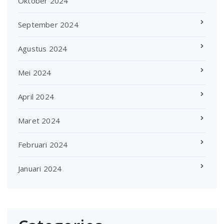
Oktober 2024
September 2024
Agustus 2024
Mei 2024
April 2024
Maret 2024
Februari 2024
Januari 2024