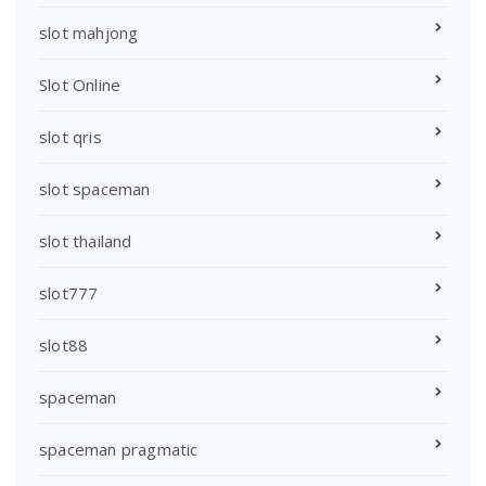
slot mahjong
Slot Online
slot qris
slot spaceman
slot thailand
slot777
slot88
spaceman
spaceman pragmatic