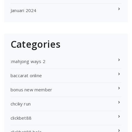
Januari 2024
Categories
:mahjong ways 2
baccarat online
bonus new member
chciky run
clickbet88
clickbet88 bola