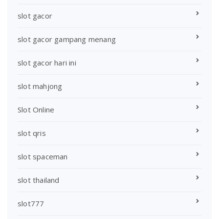
slot gacor
slot gacor gampang menang
slot gacor hari ini
slot mahjong
Slot Online
slot qris
slot spaceman
slot thailand
slot777