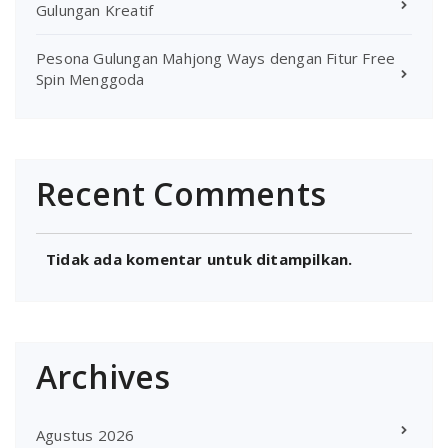
Gulungan Kreatif
Pesona Gulungan Mahjong Ways dengan Fitur Free
Spin Menggoda
Recent Comments
Tidak ada komentar untuk ditampilkan.
Archives
Agustus 2026