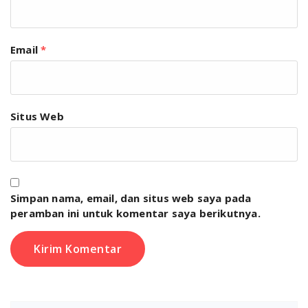
Email
*
Situs Web
Simpan nama, email, dan situs web saya pada
peramban ini untuk komentar saya berikutnya.