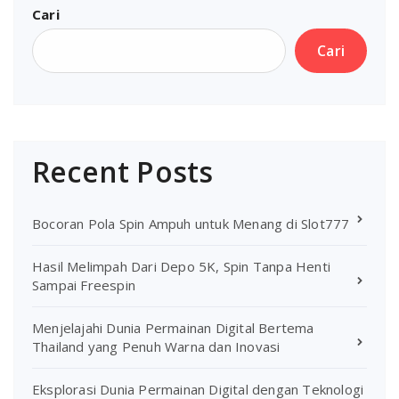
Cari
Cari
Recent Posts
Bocoran Pola Spin Ampuh untuk Menang di Slot777
Hasil Melimpah Dari Depo 5K, Spin Tanpa Henti
Sampai Freespin
Menjelajahi Dunia Permainan Digital Bertema
Thailand yang Penuh Warna dan Inovasi
Eksplorasi Dunia Permainan Digital dengan Teknologi