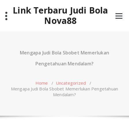
Skip
Link Terbaru Judi Bola
to
content
Nova88
Mengapa Judi Bola Sbobet Memerlukan
Pengetahuan Mendalam?
Home
/
Uncategorized
/
Mengapa Judi Bola Sbobet Memerlukan Pengetahuan
Mendalam?