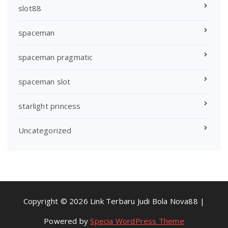
slot88
spaceman
spaceman pragmatic
spaceman slot
starlight princess
Uncategorized
Copyright © 2026 Link Terbaru Judi Bola Nova88 |
Powered by
Specia WordPress Theme