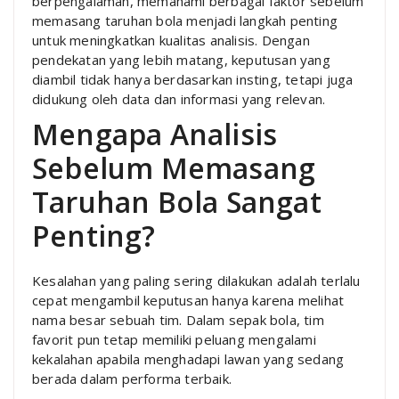
berpengalaman, memahami berbagai faktor sebelum
memasang taruhan bola menjadi langkah penting
untuk meningkatkan kualitas analisis. Dengan
pendekatan yang lebih matang, keputusan yang
diambil tidak hanya berdasarkan insting, tetapi juga
didukung oleh data dan informasi yang relevan.
Mengapa Analisis
Sebelum Memasang
Taruhan Bola Sangat
Penting?
Kesalahan yang paling sering dilakukan adalah terlalu
cepat mengambil keputusan hanya karena melihat
nama besar sebuah tim. Dalam sepak bola, tim
favorit pun tetap memiliki peluang mengalami
kekalahan apabila menghadapi lawan yang sedang
berada dalam performa terbaik.