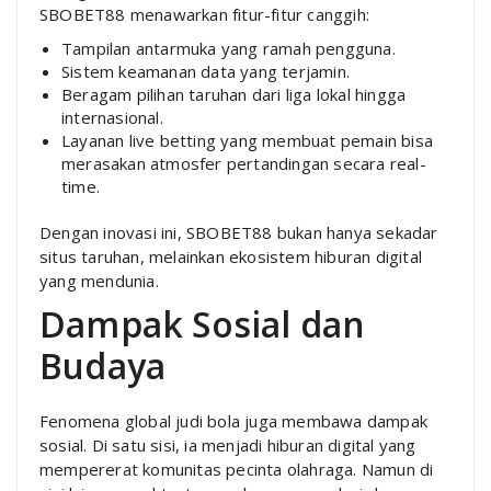
SBOBET88 menawarkan fitur-fitur canggih:
Tampilan antarmuka yang ramah pengguna.
Sistem keamanan data yang terjamin.
Beragam pilihan taruhan dari liga lokal hingga
internasional.
Layanan live betting yang membuat pemain bisa
merasakan atmosfer pertandingan secara real-
time.
Dengan inovasi ini, SBOBET88 bukan hanya sekadar
situs taruhan, melainkan ekosistem hiburan digital
yang mendunia.
Dampak Sosial dan
Budaya
Fenomena global judi bola juga membawa dampak
sosial. Di satu sisi, ia menjadi hiburan digital yang
mempererat komunitas pecinta olahraga. Namun di