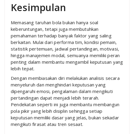
Kesimpulan
Memasang taruhan bola bukan hanya soal
keberuntungan, tetapi juga membutuhkan
pemahaman terhadap banyak faktor yang saling
berkaitan. Mulai dari performa tim, kondisi pemain,
statistik pertemuan, jadwal pertandingan, motivasi,
hingga manajemen modal, semuanya memiliki peran
penting dalam membantu mengambil keputusan yang
lebih tepat.
Dengan membiasakan diri melakukan analisis secara
menyeluruh dan menghindari keputusan yang
dipengaruhi emosi, pengalaman dalam mengikuti
pertandingan dapat menjadi lebih terarah.
Pendekatan seperti ini juga membantu membangun
pola pikir yang lebih disiplin sehingga setiap
keputusan memiliki dasar yang jelas, bukan sekadar
mengikuti firasat atau tren sesaat.