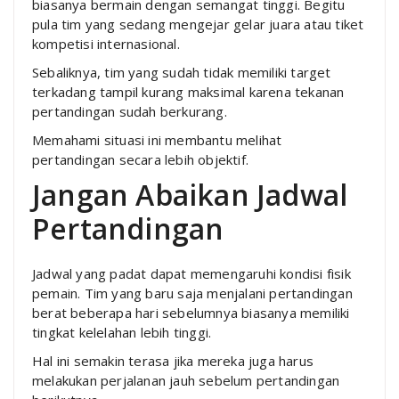
biasanya bermain dengan semangat tinggi. Begitu
pula tim yang sedang mengejar gelar juara atau tiket
kompetisi internasional.
Sebaliknya, tim yang sudah tidak memiliki target
terkadang tampil kurang maksimal karena tekanan
pertandingan sudah berkurang.
Memahami situasi ini membantu melihat
pertandingan secara lebih objektif.
Jangan Abaikan Jadwal
Pertandingan
Jadwal yang padat dapat memengaruhi kondisi fisik
pemain. Tim yang baru saja menjalani pertandingan
berat beberapa hari sebelumnya biasanya memiliki
tingkat kelelahan lebih tinggi.
Hal ini semakin terasa jika mereka juga harus
melakukan perjalanan jauh sebelum pertandingan