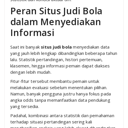
Peran Situs Judi Bola
dalam Menyediakan
Informasi
Saat ini banyak
situs judi bola
menyediakan data
yang jauh lebih lengkap dibandingkan beberapa tahun
lalu. Statistik pertandingan, histori pertemuan,
klasemen, hingga informasi pemain dapat diakses
dengan lebih mudah.
Fitur-fitur tersebut membantu pemain untuk
melakukan evaluasi sebelum menentukan pilihan.
Namun, banyak pengguna justru hanya fokus pada
angka odds tanpa memanfaatkan data pendukung
yang tersedia.
Padahal, kombinasi antara statistik dan pemahaman
terhadap situasi pertandingan sering kali
menghasilkan analisis yang lebih akurat dibandingkan