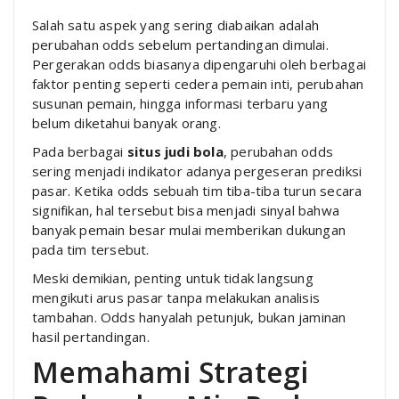
Salah satu aspek yang sering diabaikan adalah
perubahan odds sebelum pertandingan dimulai.
Pergerakan odds biasanya dipengaruhi oleh berbagai
faktor penting seperti cedera pemain inti, perubahan
susunan pemain, hingga informasi terbaru yang
belum diketahui banyak orang.
Pada berbagai
situs judi bola
, perubahan odds
sering menjadi indikator adanya pergeseran prediksi
pasar. Ketika odds sebuah tim tiba-tiba turun secara
signifikan, hal tersebut bisa menjadi sinyal bahwa
banyak pemain besar mulai memberikan dukungan
pada tim tersebut.
Meski demikian, penting untuk tidak langsung
mengikuti arus pasar tanpa melakukan analisis
tambahan. Odds hanyalah petunjuk, bukan jaminan
hasil pertandingan.
Memahami Strategi