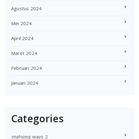
Agustus 2024
Mei 2024
April 2024
Maret 2024
Februari 2024
Januari 2024
Categories
:mahjong ways 2