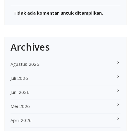
Tidak ada komentar untuk ditampilkan.
Archives
Agustus 2026
Juli 2026
Juni 2026
Mei 2026
April 2026