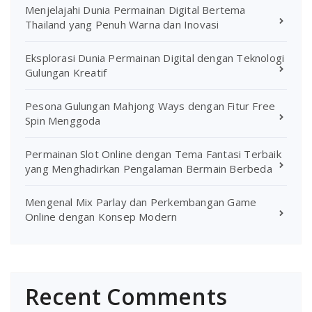
Menjelajahi Dunia Permainan Digital Bertema
Thailand yang Penuh Warna dan Inovasi
Eksplorasi Dunia Permainan Digital dengan Teknologi
Gulungan Kreatif
Pesona Gulungan Mahjong Ways dengan Fitur Free
Spin Menggoda
Permainan Slot Online dengan Tema Fantasi Terbaik
yang Menghadirkan Pengalaman Bermain Berbeda
Mengenal Mix Parlay dan Perkembangan Game
Online dengan Konsep Modern
Recent Comments