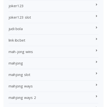
joker123
joker123 slot
judi bola
link ibcbet
mah-jong wins
mahjong
mahjong slot
mahjong ways
mahjong ways 2