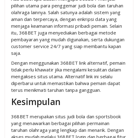
pilihan utama para penggemar judi bola dan taruhan
olahraga lainnya. Salah satunya adalah sistem yang
aman dan terpercaya, dengan enkripsi data yang
menjaga keamanan informasi pribadi pemain. Selain
itu, 368BET juga menyediakan berbagai metode
pembayaran yang mudah digunakan, serta dukungan
customer service 24/7 yang siap membantu kapan
saja.
Dengan menggunakan 368BET link alternatif, pemain
tidak perlu khawatir jika mengalami kesulitan dalam
mengakses situs utama. Alternatif link ini selalu
diperbarui untuk memastikan bahwa pemain dapat
terus menikmati taruhan tanpa gangguan.
Kesimpulan
368BET merupakan situs judi bola dan sportsbook
yang menawarkan berbagai pilihan permainan
taruhan olahraga yang lengkap dan menarik. Dengan
akses mudah melalui 368BET login dan berbagai fitur