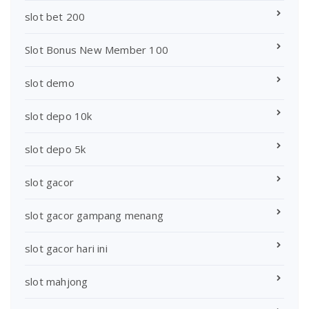
slot bet 200
Slot Bonus New Member 100
slot demo
slot depo 10k
slot depo 5k
slot gacor
slot gacor gampang menang
slot gacor hari ini
slot mahjong