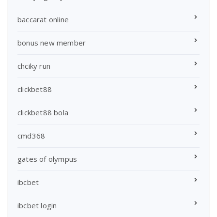
baccarat online
bonus new member
chciky run
clickbet88
clickbet88 bola
cmd368
gates of olympus
ibcbet
ibcbet login