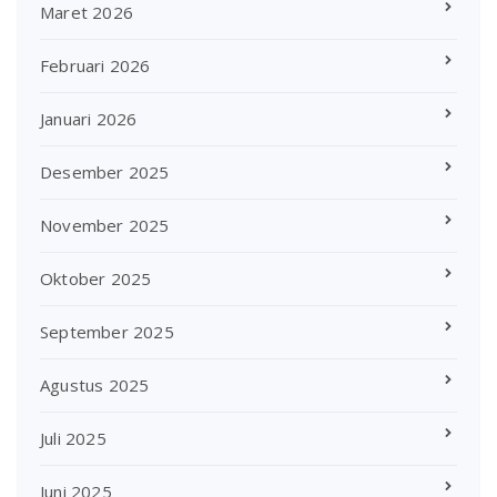
Maret 2026
Februari 2026
Januari 2026
Desember 2025
November 2025
Oktober 2025
September 2025
Agustus 2025
Juli 2025
Juni 2025