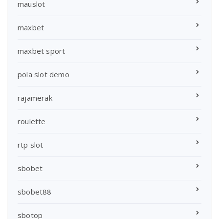
mauslot
maxbet
maxbet sport
pola slot demo
rajamerak
roulette
rtp slot
sbobet
sbobet88
sbotop