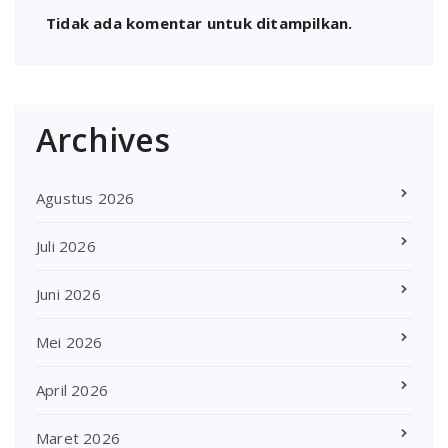
Tidak ada komentar untuk ditampilkan.
Archives
Agustus 2026
Juli 2026
Juni 2026
Mei 2026
April 2026
Maret 2026