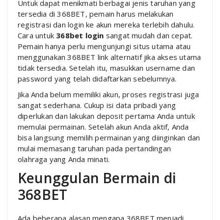
Untuk dapat menikmati berbagai jenis taruhan yang
tersedia di 368BET, pemain harus melakukan
registrasi dan login ke akun mereka terlebih dahulu.
Cara untuk
368bet login
sangat mudah dan cepat.
Pemain hanya perlu mengunjungi situs utama atau
menggunakan 368BET link alternatif jika akses utama
tidak tersedia. Setelah itu, masukkan username dan
password yang telah didaftarkan sebelumnya.
Jika Anda belum memiliki akun, proses registrasi juga
sangat sederhana. Cukup isi data pribadi yang
diperlukan dan lakukan deposit pertama Anda untuk
memulai permainan. Setelah akun Anda aktif, Anda
bisa langsung memilih permainan yang diinginkan dan
mulai memasang taruhan pada pertandingan
olahraga yang Anda minati.
Keunggulan Bermain di
368BET
Ada beberapa alasan mengapa 368BET menjadi