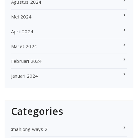
Agustus 2024
Mei 2024
April 2024
Maret 2024
Februari 2024
Januari 2024
Categories
:mahjong ways 2