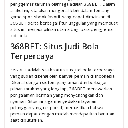
penggemar taruhan olahraga adalah 368BET. Dalam
artikel ini, kita akan mengenal lebih dalam tentang
game sportsbook favorit yang dapat dimainkan di
368BET serta berbagai fitur unggulan yang membuat
situs ini menjadi pilihan utama bagi para penggemar
judi bola.
368BET: Situs Judi Bola
Terpercaya
368BET adalah salah satu situs judi bola terpercaya
yang sudah dikenal oleh banyak pemain di Indonesia.
Dikenal dengan sistem yang aman dan berbagai
pilihan taruhan yang lengkap, 368BET menawarkan
pengalaman bermain yang menyenangkan dan
nyaman. Situs ini juga menyediakan layanan
pelanggan yang responsif, memastikan bahwa
pemain dapat dengan mudah mendapatkan bantuan
saat dibutuhkan.