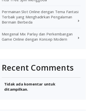
Permainan Slot Online dengan Tema Fantasi
Terbaik yang Menghadirkan Pengalaman
Bermain Berbeda
Mengenal Mix Parlay dan Perkembangan
Game Online dengan Konsep Modern
Recent Comments
Tidak ada komentar untuk
ditampilkan.