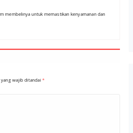
lum membelinya untuk memastikan kenyamanan dan
 yang wajib ditandai
*