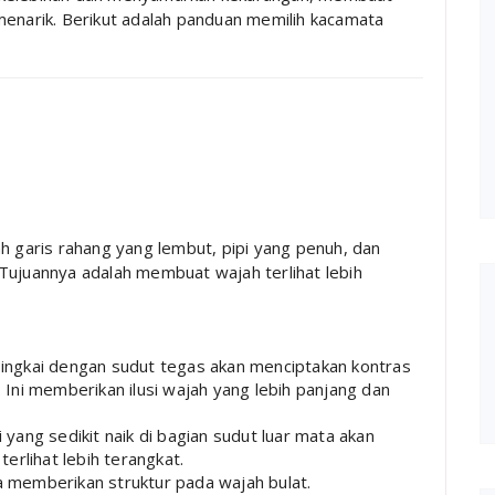
menarik. Berikut adalah panduan memilih kacamata
alah garis rahang yang lembut, pipi yang penuh, dan
Tujuannya adalah membuat wajah terlihat lebih
ingkai dengan sudut tegas akan menciptakan kontras
Ini memberikan ilusi wajah yang lebih panjang dan
ang sedikit naik di bagian sudut luar mata akan
erlihat lebih terangkat.
sa memberikan struktur pada wajah bulat.