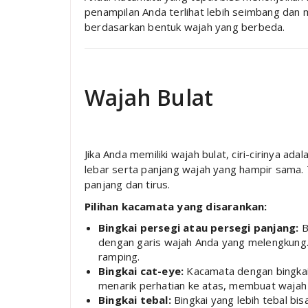
penampilan Anda terlihat lebih seimbang dan 
berdasarkan bentuk wajah yang berbeda.
Wajah Bulat
Jika Anda memiliki wajah bulat, ciri-cirinya ad
lebar serta panjang wajah yang hampir sama. 
panjang dan tirus.
Pilihan kacamata yang disarankan:
Bingkai persegi atau persegi panjang:
B
dengan garis wajah Anda yang melengkung. 
ramping.
Bingkai cat-eye:
Kacamata dengan bingkai y
menarik perhatian ke atas, membuat wajah t
Bingkai tebal:
Bingkai yang lebih tebal bi