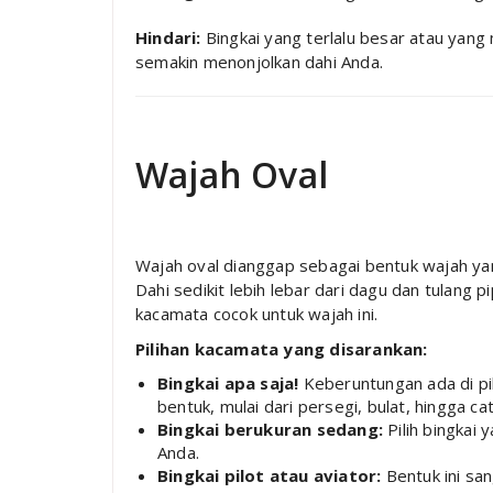
Hindari:
Bingkai yang terlalu besar atau yang 
semakin menonjolkan dahi Anda.
Wajah Oval
Wajah oval dianggap sebagai bentuk wajah yan
Dahi sedikit lebih lebar dari dagu dan tulang p
kacamata cocok untuk wajah ini.
Pilihan kacamata yang disarankan:
Bingkai apa saja!
Keberuntungan ada di pi
bentuk, mulai dari persegi, bulat, hingga ca
Bingkai berukuran sedang:
Pilih bingkai 
Anda.
Bingkai pilot atau aviator:
Bentuk ini sa