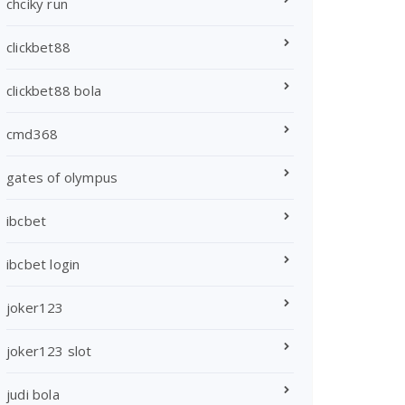
chciky run
clickbet88
clickbet88 bola
cmd368
gates of olympus
ibcbet
ibcbet login
joker123
joker123 slot
judi bola