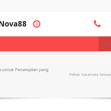
 Nova88
Search
for:
a untuk Penampilan yang
Pilihan Kacamata Sesua