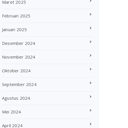
Maret 2025
Februari 2025
Januari 2025
Desember 2024
November 2024
Oktober 2024
September 2024
Agustus 2024
Mei 2024
April 2024