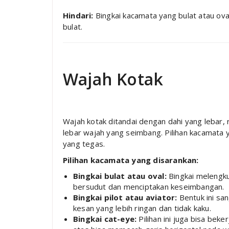
Hindari:
Bingkai kacamata yang bulat atau ova
bulat.
Wajah Kotak
Wajah kotak ditandai dengan dahi yang lebar,
lebar wajah yang seimbang. Pilihan kacamata 
yang tegas.
Pilihan kacamata yang disarankan:
Bingkai bulat atau oval:
Bingkai melengk
bersudut dan menciptakan keseimbangan.
Bingkai pilot atau aviator:
Bentuk ini sa
kesan yang lebih ringan dan tidak kaku.
Bingkai cat-eye:
Pilihan ini juga bisa bek