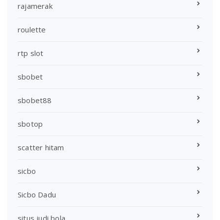
rajamerak
roulette
rtp slot
sbobet
sbobet88
sbotop
scatter hitam
sicbo
Sicbo Dadu
situs judi bola