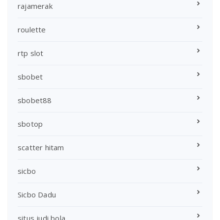
rajamerak
roulette
rtp slot
sbobet
sbobet88
sbotop
scatter hitam
sicbo
Sicbo Dadu
situs judi bola