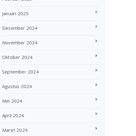
Januari 2025
Desember 2024
November 2024
Oktober 2024
September 2024
Agustus 2024
Mei 2024
April 2024
Maret 2024