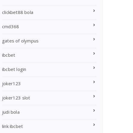
clickbet88 bola
cmd368
gates of olympus
ibcbet
ibcbet login
joker123
joker123 slot
judi bola
link ibcbet