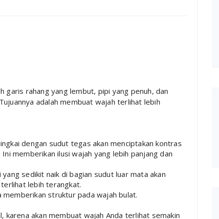
alah garis rahang yang lembut, pipi yang penuh, dan
Tujuannya adalah membuat wajah terlihat lebih
ingkai dengan sudut tegas akan menciptakan kontras
Ini memberikan ilusi wajah yang lebih panjang dan
ang sedikit naik di bagian sudut luar mata akan
erlihat lebih terangkat.
sa memberikan struktur pada wajah bulat.
l, karena akan membuat wajah Anda terlihat semakin