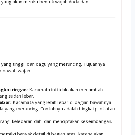
g yang akan meniru bentuk wajah Anda dan
pi yang tinggi, dan dagu yang meruncing. Tujuannya
n bawah wajah.
ngkai ringan:
Kacamata ini tidak akan menambah
ang sudah lebar.
ebar:
Kacamata yang lebih lebar di bagian bawahnya
ang meruncing. Contohnya adalah bingkai pilot atau
urangi kelebaran dahi dan menciptakan keseimbangan.
memiliki banyak detail di bagian atas, karena akan