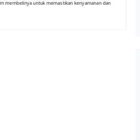
lum membelinya untuk memastikan kenyamanan dan