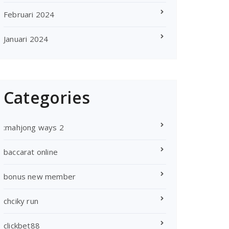
Februari 2024
Januari 2024
Categories
:mahjong ways 2
baccarat online
bonus new member
chciky run
clickbet88