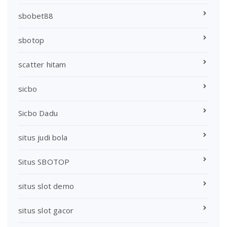
sbobet88
sbotop
scatter hitam
sicbo
Sicbo Dadu
situs judi bola
Situs SBOTOP
situs slot demo
situs slot gacor