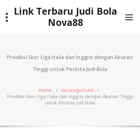
Skip
Link Terbaru Judi Bola
to
content
Nova88
Prediksi Skor Liga Italia dan Inggris dengan Akurasi
Tinggi untuk Pecinta Judi Bola
Home
/
Uncategorized
/
Prediksi Skor Liga Italia dan Inggris dengan Akurasi Tinggi
untuk Pecinta Judi Bola