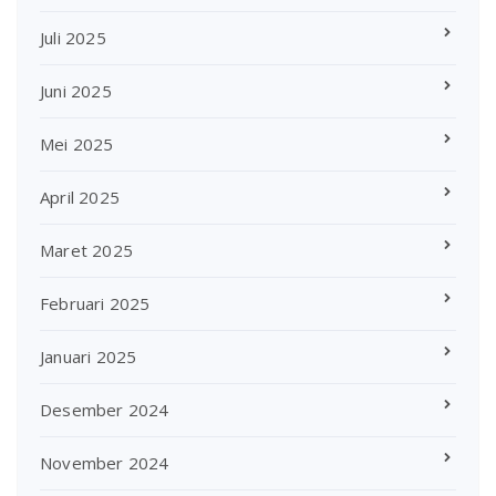
Juli 2025
Juni 2025
Mei 2025
April 2025
Maret 2025
Februari 2025
Januari 2025
Desember 2024
November 2024