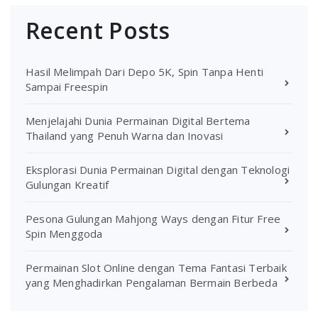
Recent Posts
Hasil Melimpah Dari Depo 5K, Spin Tanpa Henti
Sampai Freespin
Menjelajahi Dunia Permainan Digital Bertema
Thailand yang Penuh Warna dan Inovasi
Eksplorasi Dunia Permainan Digital dengan Teknologi
Gulungan Kreatif
Pesona Gulungan Mahjong Ways dengan Fitur Free
Spin Menggoda
Permainan Slot Online dengan Tema Fantasi Terbaik
yang Menghadirkan Pengalaman Bermain Berbeda