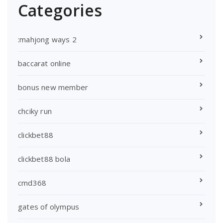
Categories
:mahjong ways 2
baccarat online
bonus new member
chciky run
clickbet88
clickbet88 bola
cmd368
gates of olympus