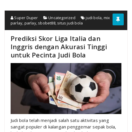
Super Duper
Uncategorized
judi bola
,
mix
parlay
,
parlay
,
sbobet88
,
situs judi bola
Prediksi Skor Liga Italia dan
Inggris dengan Akurasi Tinggi
untuk Pecinta Judi Bola
Judi bola telah menjadi salah satu aktivitas yang
sangat populer di kalangan penggemar sepak bola,