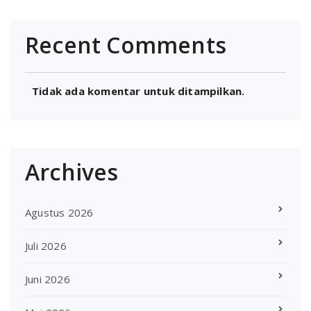
Recent Comments
Tidak ada komentar untuk ditampilkan.
Archives
Agustus 2026
Juli 2026
Juni 2026