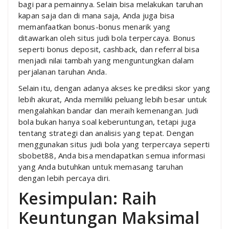
bagi para pemainnya. Selain bisa melakukan taruhan
kapan saja dan di mana saja, Anda juga bisa
memanfaatkan bonus-bonus menarik yang
ditawarkan oleh situs judi bola terpercaya. Bonus
seperti bonus deposit, cashback, dan referral bisa
menjadi nilai tambah yang menguntungkan dalam
perjalanan taruhan Anda.
Selain itu, dengan adanya akses ke prediksi skor yang
lebih akurat, Anda memiliki peluang lebih besar untuk
mengalahkan bandar dan meraih kemenangan. Judi
bola bukan hanya soal keberuntungan, tetapi juga
tentang strategi dan analisis yang tepat. Dengan
menggunakan situs judi bola yang terpercaya seperti
sbobet88, Anda bisa mendapatkan semua informasi
yang Anda butuhkan untuk memasang taruhan
dengan lebih percaya diri.
Kesimpulan: Raih
Keuntungan Maksimal