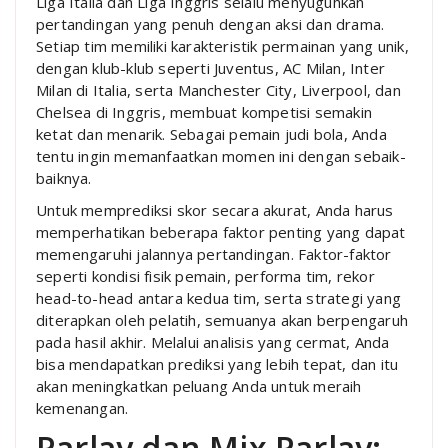
Liga Italia dan Liga Inggris selalu menyuguhkan
pertandingan yang penuh dengan aksi dan drama.
Setiap tim memiliki karakteristik permainan yang unik,
dengan klub-klub seperti Juventus, AC Milan, Inter
Milan di Italia, serta Manchester City, Liverpool, dan
Chelsea di Inggris, membuat kompetisi semakin
ketat dan menarik. Sebagai pemain judi bola, Anda
tentu ingin memanfaatkan momen ini dengan sebaik-
baiknya.
Untuk memprediksi skor secara akurat, Anda harus
memperhatikan beberapa faktor penting yang dapat
memengaruhi jalannya pertandingan. Faktor-faktor
seperti kondisi fisik pemain, performa tim, rekor
head-to-head antara kedua tim, serta strategi yang
diterapkan oleh pelatih, semuanya akan berpengaruh
pada hasil akhir. Melalui analisis yang cermat, Anda
bisa mendapatkan prediksi yang lebih tepat, dan itu
akan meningkatkan peluang Anda untuk meraih
kemenangan.
Parlay dan Mix Parlay: