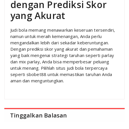
dengan Prediksi Skor
yang Akurat
Judi bola memang menawarkan keseruan tersendiri,
namun untuk meraih kemenangan, Anda perlu
mengandalkan lebih dari sekadar keberuntungan.
Dengan prediksi skor yang akurat dan pemahaman
yang baik mengenai strategi taruhan seperti parlay
dan mix parlay, Anda bisa memperbesar peluang
untuk menang. Pilihlah situs judi bola terpercaya
seperti sbobet88 untuk memastikan taruhan Anda
aman dan menguntungkan.
Tinggalkan Balasan