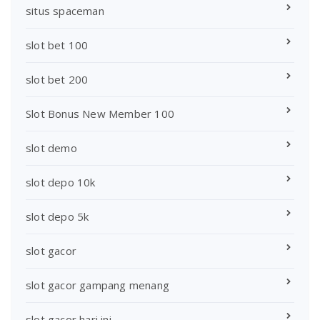
situs spaceman
slot bet 100
slot bet 200
Slot Bonus New Member 100
slot demo
slot depo 10k
slot depo 5k
slot gacor
slot gacor gampang menang
slot gacor hari ini